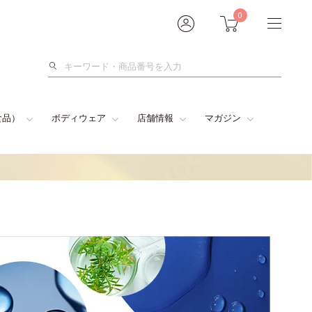
0
検
索
食品）
ボディウェア
店舗情報
マガジン