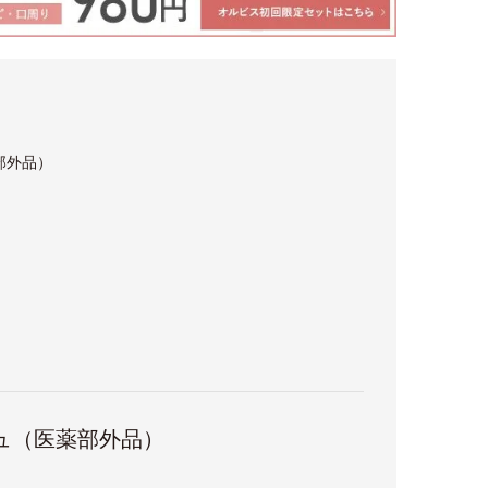
部外品）
ュ（医薬部外品）