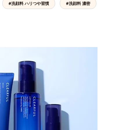
#洗顔料 ハリつや習慣
#洗顔料 濃密