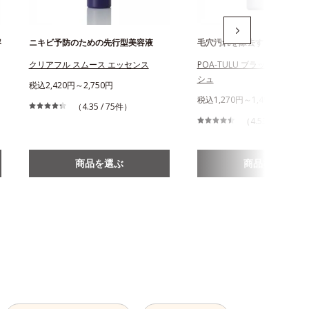
容
ニキビ予防のための先行型美容液
毛穴汚れを除去する酵素洗顔
クリアフル スムース エッセンス
POA-TULU ブラックパウダ
シュ
税込2,420円～2,750円
税込1,270円～1,490円
（4.35 / 75件）
（4.53 / 235件）
商品を選ぶ
商品を選ぶ