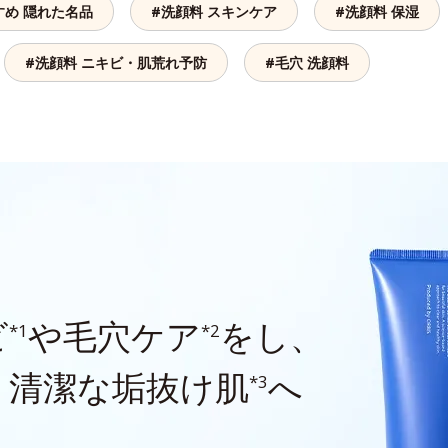
すめ 隠れた名品
#洗顔料 スキンケア
#洗顔料 保湿
#洗顔料 ニキビ・肌荒れ予防
#毛穴 洗顔料
ビ
や毛穴ケア
をし、
*1
*2
、清潔な垢抜け肌
へ
*3