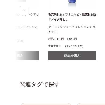
フルシリーズのインナーケアサ
毛穴汚れをオフ！ニキビ・肌荒れを防
ぐメイク落とし
フル インナーコンディション
クリアフル ディープ クレンジング リ
キッド
944円
税込1,430円～1,650円
（4.24 / 46件）
（3.77 / 251件）
商品を選ぶ
商品を選ぶ
関連タグで探す