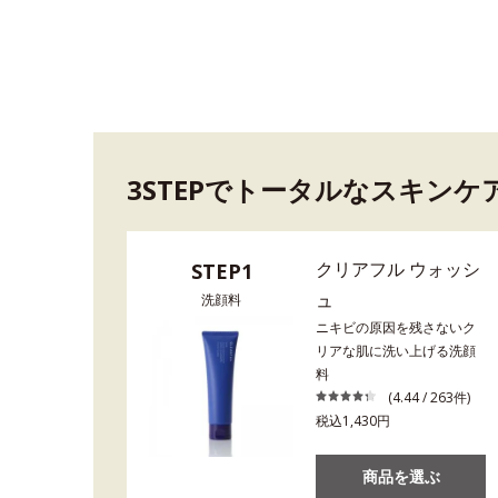
3STEPでトータルなスキンケ
クリアフル ウォッシ
STEP1
ュ
洗顔料
ニキビの原因を残さないク
リアな肌に洗い上げる洗顔
料
(4.44 / 263件)
税込1,430円
商品を選ぶ