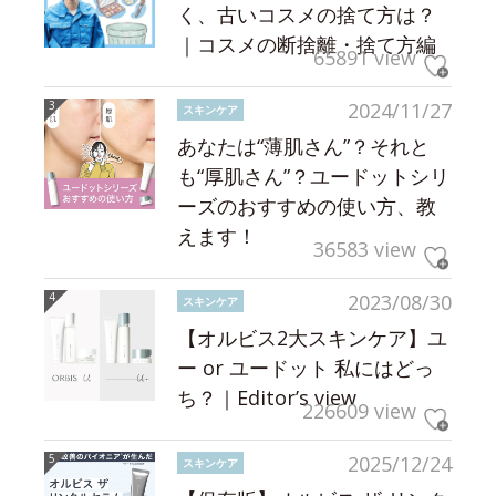
く、古いコスメの捨て方は？
｜コスメの断捨離・捨て方編
65891 view
2024/11/27
スキンケア
あなたは“薄肌さん”？それと
も“厚肌さん”？ユードットシリ
ーズのおすすめの使い方、教
えます！
36583 view
2023/08/30
スキンケア
【オルビス2大スキンケア】ユ
ー or ユードット 私にはどっ
ち？｜Editor’s view
226609 view
2025/12/24
スキンケア