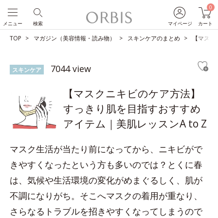
0
メニュー
検索
マイページ
カート
TOP
マガジン（美容情報・読み物）
スキンケアのまとめ
【マスク
7044 view
スキンケア
【マスクニキビのケア方法】
すっきり肌を目指すおすすめ
アイテム｜美肌レッスンA to Z
マスク生活が当たり前になってから、ニキビがで
きやすくなったという方も多いのでは？とくに春
は、気候や生活環境の変化がめまぐるしく、肌が
不調になりがち。そこへマスクの着用が重なり、
さらなるトラブルを招きやすくなってしまうので