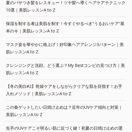
夏のパサつき髪をレスキュー！ツヤ髪へ導くヘアケアテクニック
10選｜美肌レッスンA to Z
保湿を制する者は美肌を制す！今すぐやるべき“うるおいケア”基
本のキ｜美肌レッスンA to Z
マスク姿を華やかに格上げ！好印象ヘアアレンジ3パターン｜美
肌レッスンA to Z
クレンジングと洗顔、どう選ぶ？My Bestコンビの見つけ方｜美
肌レッスンA to Z
【冬の美白#2】乾燥ケアをしながらクリアな肌を目指す！お手
入れメソッド｜美肌レッスンA to Z
この春ゲットしたい日焼け止めは？近年のUVケア傾向と対策｜
美肌レッスンA to Z
先手のUVケアこそ明るい肌に近づく鍵！初夏の日焼け止めの選