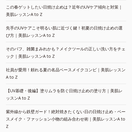
この春ゲットしたい日焼け止めは？近年のUVケア傾向と対策｜
美肌レッスンA to Z
先手のUVケアこそ明るい肌に近づく鍵！初夏の日焼け止めの選
び方｜美肌レッスンA to Z
そのパフ、雑菌まみれかも？メイクツールの正しい洗い方をチェ
ック｜美肌レッスンA to Z
社員が愛用！頼れる夏の名品ベースメイクコンビ｜美肌レッスン
A to Z
【UV基礎・後編】塗りムラを防ぐ日焼け止めの塗り方｜美肌レ
ッスンA to Z
紫外線から鉄壁ガード！絶対焼きたくない日の日焼け止め・ベー
スメイク・ファッション小物の組み合わせ術｜美肌レッスンA to
Z