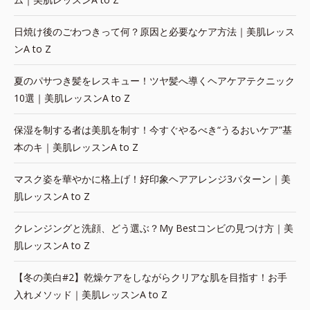
日焼け後のごわつきって何？原因と必要なケア方法｜美肌レッス
ンA to Z
夏のパサつき髪をレスキュー！ツヤ髪へ導くヘアケアテクニック
10選｜美肌レッスンA to Z
保湿を制する者は美肌を制す！今すぐやるべき“うるおいケア”基
本のキ｜美肌レッスンA to Z
マスク姿を華やかに格上げ！好印象ヘアアレンジ3パターン｜美
肌レッスンA to Z
クレンジングと洗顔、どう選ぶ？My Bestコンビの見つけ方｜美
肌レッスンA to Z
【冬の美白#2】乾燥ケアをしながらクリアな肌を目指す！お手
入れメソッド｜美肌レッスンA to Z