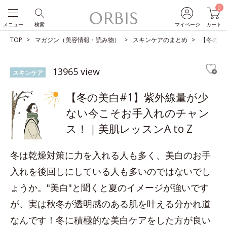
0
メニュー
検索
マイページ
カート
TOP
マガジン（美容情報・読み物）
スキンケアのまとめ
【冬の美
13965 view
スキンケア
【冬の美白#1】紫外線量が少
ない今こそお手入れのチャン
ス！｜美肌レッスンA to Z
冬は乾燥対策に力を入れる人も多く、美白のお手
入れを後回しにしている人も多いのではないでし
ょうか。"美白"と聞くと夏のイメージが強いです
が、実は秋冬が透明感のある肌を叶える分かれ道
なんです！冬に積極的な美白ケアをした方が良い