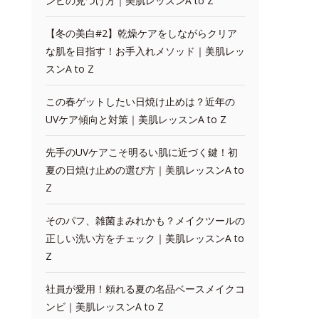
ンビの見つけ方｜美肌レッスンA to Z
【冬の美白#2】乾燥ケアをしながらクリア
な肌を目指す！お手入れメソッド｜美肌レッ
スンA to Z
この春ゲットしたい日焼け止めは？近年の
UVケア傾向と対策｜美肌レッスンA to Z
先手のUVケアこそ明るい肌に近づく鍵！初
夏の日焼け止めの選び方｜美肌レッスンA to
Z
そのパフ、雑菌まみれかも？メイクツールの
正しい洗い方をチェック｜美肌レッスンA to
Z
社員が愛用！頼れる夏の名品ベースメイクコ
ンビ｜美肌レッスンA to Z