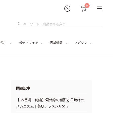
0
検
索
食品）
ボディウェア
店舗情報
マガジン
関連記事
【UV基礎・前編】紫外線の種類と日焼けの
メカニズム｜美肌レッスンA to Z