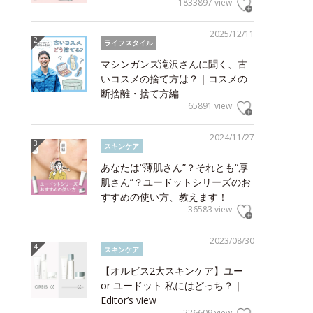
1833897 view
2025/12/11
ライフスタイル
マシンガンズ滝沢さんに聞く、古
いコスメの捨て方は？｜コスメの
断捨離・捨て方編
65891 view
2024/11/27
スキンケア
あなたは“薄肌さん”？それとも“厚
肌さん”？ユードットシリーズのお
すすめの使い方、教えます！
36583 view
2023/08/30
スキンケア
【オルビス2大スキンケア】ユー
or ユードット 私にはどっち？｜
Editor’s view
226609 view