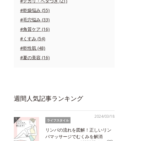
#テカリ・ベタつき (21)
#乾燥悩み (55)
#毛穴悩み (33)
#角質ケア (16)
#くすみ (54)
#乾性肌 (48)
#夏の美容 (16)
週間人気記事ランキング
2024/03/18
ライフスタイル
リンパの流れを図解！正しいリン
パマッサージでむくみを解消