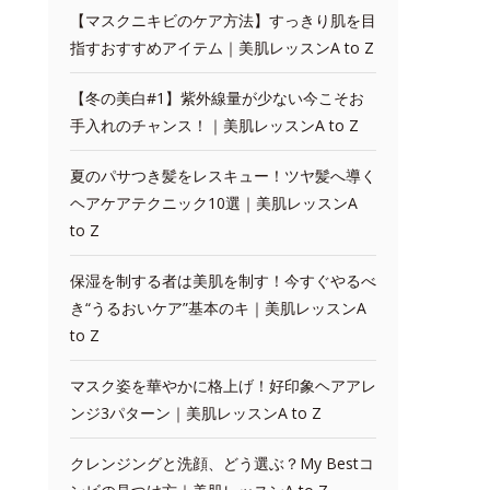
【マスクニキビのケア方法】すっきり肌を目
指すおすすめアイテム｜美肌レッスンA to Z
【冬の美白#1】紫外線量が少ない今こそお
手入れのチャンス！｜美肌レッスンA to Z
夏のパサつき髪をレスキュー！ツヤ髪へ導く
ヘアケアテクニック10選｜美肌レッスンA
to Z
保湿を制する者は美肌を制す！今すぐやるべ
き“うるおいケア”基本のキ｜美肌レッスンA
to Z
マスク姿を華やかに格上げ！好印象ヘアアレ
ンジ3パターン｜美肌レッスンA to Z
クレンジングと洗顔、どう選ぶ？My Bestコ