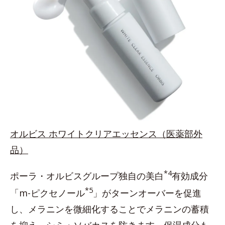
オルビス ホワイトクリアエッセンス（医薬部外
品）
*4
ポーラ・オルビスグループ独自の美白
有効成分
*5
「m-ピクセノール
」がターンオーバーを促進
し、メラニンを微細化することでメラニンの蓄積