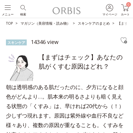
0
メニュー
検索
マイページ
カート
TOP
マガジン（美容情報・読み物）
スキンケアのまとめ
【まずは
14346 view
スキンケア
【まずはチェック】あなたの
肌がくすむ原因はどれ？
朝は透明感のある肌だったのに、夕方になると顔
色がどんより…。肌本来の明るさよりも暗く見え
る状態の「くすみ」は、早ければ20代から（！）
少しずつ現れます。原因は紫外線や血行不良など
様々あり、複数の原因が重なることも。くすみを