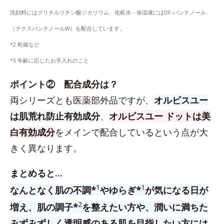
洗顔料にはグリチルリチン酸ジカリウム、化粧水・保湿液にはDF-パンテノール
（テクスパンテノールW）を配合しています。
*2 乾燥など
*3 年齢に応じたお手入れのこと
ポイント② 配合成分は？
両シリーズとも医薬部外品ですが、
オルビスユー
は肌荒れ防止有効成分
、
オルビスユー ドットは美
白有効成分
をメインで配合しているという点が大
きく異なります。
まとめると…
1
1
なんとなく肌の不調*
やゆらぎ*
が気になる日が
2
増え、肌の調子*
を整えたい方や、潤いに満ちた
みずみずしく透明感のある肌を目指したい方には