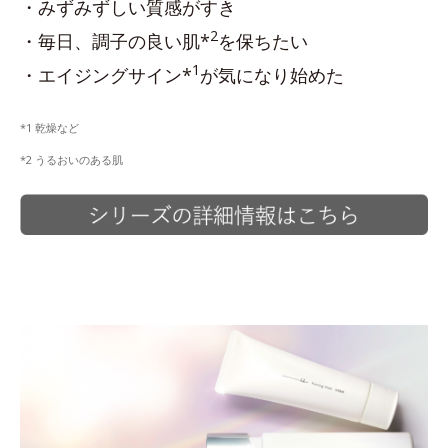
・みずみずしい質感がすき
2
・毎日、調子の良い肌*
を保ちたい
1
・エイジングサイン*
が気になり始めた
*1 乾燥など
*2 うるおいのある肌