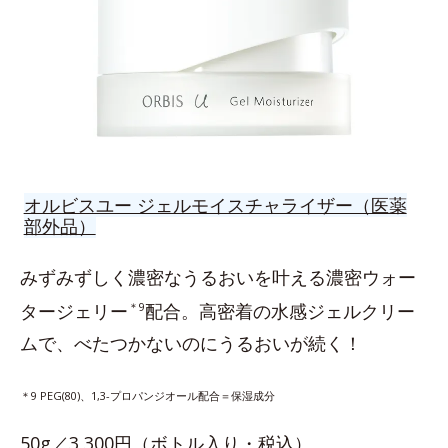
オルビスユー ジェルモイスチャライザー（医薬
部外品）
みずみずしく濃密なうるおいを叶える濃密ウォー
タージェリー
＊9
配合。高密着の水感ジェルクリー
ムで、べたつかないのにうるおいが続く！
＊9 PEG(80)、1,3-プロパンジオール配合＝保湿成分
50g／3,300円（ボトル入り・税込）