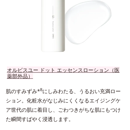
オルビスユー ドット エッセンスローション（医
薬部外品）
8
肌のすみずみ*
にしみわたる、うるおい充満ロー
ション。化粧水がなじみにくくなるエイジングケ
ア世代の肌に着目し、ごわつきがちな肌にもつけ
た瞬間すばやく浸透します。