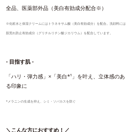
全品、医薬部外品（美白有効成分配合※）
※化粧水と保湿クリームにはトラネキサム酸（美白有効成分）を配合。洗顔料には
肌荒れ防止有効成分（グリチルリチン酸ジカリウム）を配合しています。
- 目指す肌 -
「ハリ・弾力感」×「美白*¹」を叶え、立体感のあ
る印象に
*メラニンの生成を抑え、シミ・ソバカスを防ぐ
＼こんな方におすすめ！／