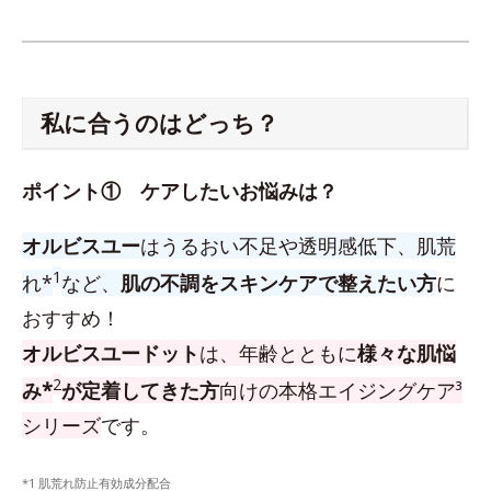
私に合うのはどっち？
ポイント① ケアしたいお悩みは？
オルビスユー
はうるおい不足や透明感低下、肌荒
1
れ*
など、
肌の不調をスキンケアで整えたい方
に
おすすめ！
オルビスユードット
は、年齢とともに
様々な肌悩
2
み*
が定着してきた方
向けの本格エイジングケア³
シリーズ
です。
*1 肌荒れ防止有効成分配合