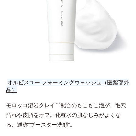
オルビスユー フォーミングウォッシュ（医薬部外
品）
モロッコ溶岩クレイ
＊5
配合のもこもこ泡が、毛穴
汚れや皮脂をオフ。化粧水の肌なじみがよくな
る、通称“ブースター洗顔”。