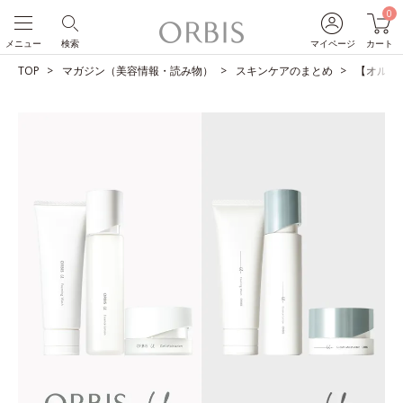
0
メニュー
検索
マイページ
カート
TOP
マガジン（美容情報・読み物）
スキンケアのまとめ
【オルビス