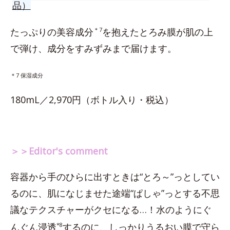
品）
たっぷりの美容成分
＊7
を抱えたとろみ膜が肌の上
で弾け、成分をすみずみまで届けます。
＊7 保湿成分
180mL／2,970円（ボトル入り・税込）
＞＞Editor's comment
容器から手のひらに出すときは“とろ～”っとしてい
るのに、肌になじませた途端“ぱしゃ”っとする不思
議なテクスチャーがクセになる…！水のようにぐ
んぐん浸透
*8
するのに、しっかりうるおい膜で守ら