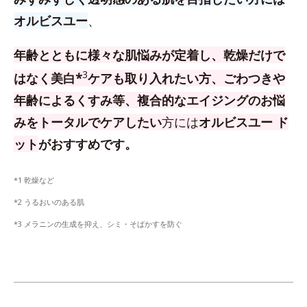
オルビスユー
、
年齢とともに様々な肌悩みが定着し、乾燥だけで
3
はなく美白*
ケアも取り入れたい方、
ごわつきや
年齢によるくすみ等、複合的なエイジングのお悩
みをトータルでケアしたい
方
には
オルビスユー ド
ット
がおすすめです。
*1 乾燥など
*2 うるおいのある肌
*3 メラニンの生成を抑え、シミ・そばかすを防ぐ