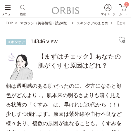
0
メニュー
検索
マイページ
カート
TOP
マガジン（美容情報・読み物）
スキンケアのまとめ
【まずは
14346 view
スキンケア
【まずはチェック】あなたの
肌がくすむ原因はどれ？
朝は透明感のある肌だったのに、夕方になると顔
色がどんより…。肌本来の明るさよりも暗く見え
る状態の「くすみ」は、早ければ20代から（！）
少しずつ現れます。原因は紫外線や血行不良など
様々あり、複数の原因が重なることも。くすみを