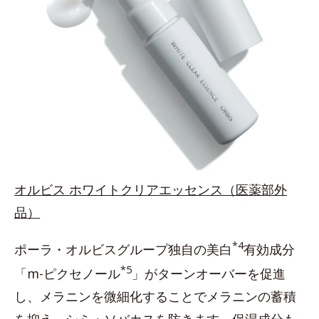
オルビス ホワイトクリアエッセンス（医薬部外
品）
*4
ポーラ・オルビスグループ独自の美白
有効成分
*5
「m-ピクセノール
」がターンオーバーを促進
し、メラニンを微細化することでメラニンの蓄積