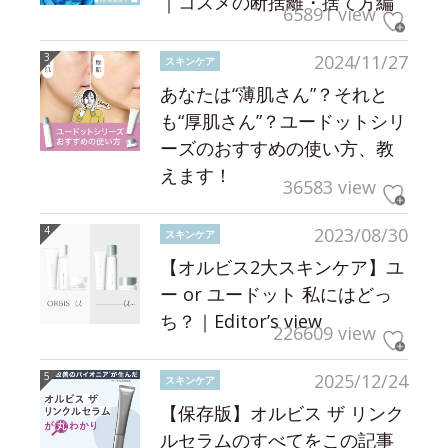
｜コスメの断捨離・捨て方編
65891 view
2024/11/27
スキンケア
あなたは“薄肌さん”？それと
も“厚肌さん”？ユードットシリ
ーズのおすすめの使い方、教
えます！
36583 view
2023/08/30
スキンケア
【オルビス2大スキンケア】ユ
ー or ユードット 私にはどっ
ち？｜Editor’s view
226609 view
2025/12/24
スキンケア
【保存版】オルビス ザ リンク
ルセラムのすべてをこの記事