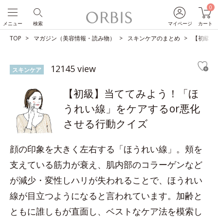
0
メニュー
検索
マイページ
カート
TOP
マガジン（美容情報・読み物）
スキンケアのまとめ
【初級】
12145 view
スキンケア
【初級】当ててみよう！「ほ
うれい線」をケアするor悪化
させる行動クイズ
顔の印象を大きく左右する「ほうれい線」。頬を
支えている筋力が衰え、肌内部のコラーゲンなど
が減少・変性しハリが失われることで、ほうれい
線が目立つようになると言われています。加齢と
ともに誰しもが直面し、ベストなケア法を模索し