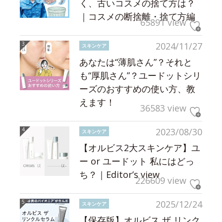
く、古いコスメの捨て方は？
｜コスメの断捨離・捨て方編
65891 view
2024/11/27
スキンケア
あなたは“薄肌さん”？それと
も“厚肌さん”？ユードットシリ
ーズのおすすめの使い方、教
えます！
36583 view
2023/08/30
スキンケア
【オルビス2大スキンケア】ユ
ー or ユードット 私にはどっ
ち？｜Editor’s view
226609 view
2025/12/24
スキンケア
【保存版】オルビス ザ リンク