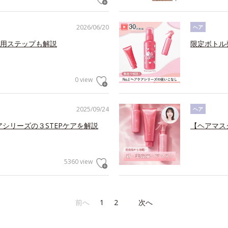
2026/06/20
ヘア
用ステップも解説
限定ボトル
0 view
2025/09/24
ヘア
アシリーズの３STEPケアを解説
【ヘアマス
5360 view
前へ
1
2
次へ