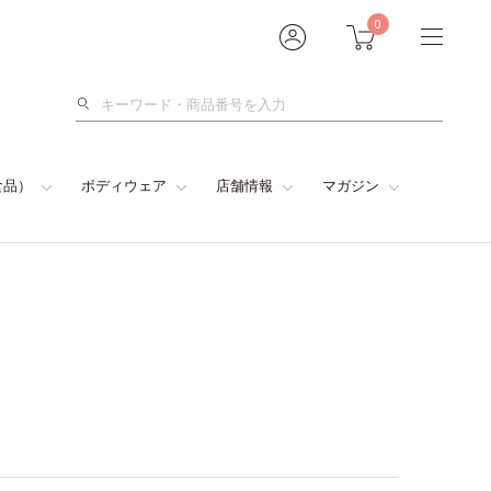
0
検
索
食品）
ボディウェア
店舗情報
マガジン