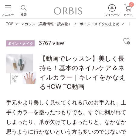
0
メニュー
検索
マイページ
カート
TOP
マガジン（美容情報・読み物）
ポイントメイクのまとめ
【動
3767 view
ポイントメイク
【動画でレッスン】美しく長
持ち！基本のネイルケア＆ネ
イルカラー｜キレイをかなえ
るHOW TO動画
手元をより美しく見せてくれる爪のお手入れ。上
手くカラーを塗ったつもりでも、すぐに剥がれて
しまったり、爪が欠けてしまったりと、なかなか
思うように行かないという方も多いのではないで