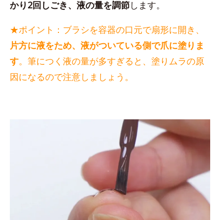
かり2回しごき、液の量を調節
します。
★ポイント：ブラシを容器の口元で扇形に開き、
片方に液をため、液がついている側で爪に塗りま
す
。筆につく液の量が多すぎると、塗りムラの原
因になるので注意しましょう。