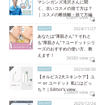
マシンガンズ滝沢さんに聞
く、古いコスメの捨て方は？
｜コスメの断捨離・捨て方編
65891 view
2024/11/27
スキンケア
あなたは“薄肌さん”？それと
も“厚肌さん”？ユードットシリ
ーズのおすすめの使い方、教
えます！
36583 view
2023/08/30
スキンケア
【オルビス2大スキンケア】ユ
ー or ユードット 私にはどっ
ち？｜Editor’s view
226609 view
2025/12/24
スキンケア