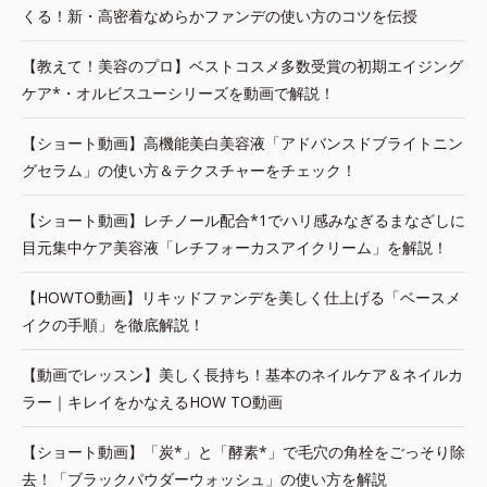
くる！新・高密着なめらかファンデの使い方のコツを伝授
【教えて！美容のプロ】ベストコスメ多数受賞の初期エイジング
ケア*・オルビスユーシリーズを動画で解説！
【ショート動画】高機能美白美容液「アドバンスドブライトニン
グセラム」の使い方＆テクスチャーをチェック！
【ショート動画】レチノール配合*1でハリ感みなぎるまなざしに
目元集中ケア美容液「レチフォーカスアイクリーム」を解説！
【HOWTO動画】リキッドファンデを美しく仕上げる「ベースメ
イクの手順」を徹底解説！
【動画でレッスン】美しく長持ち！基本のネイルケア＆ネイルカ
ラー｜キレイをかなえるHOW TO動画
【ショート動画】「炭*」と「酵素*」で毛穴の角栓をごっそり除
去！「ブラックパウダーウォッシュ」の使い方を解説