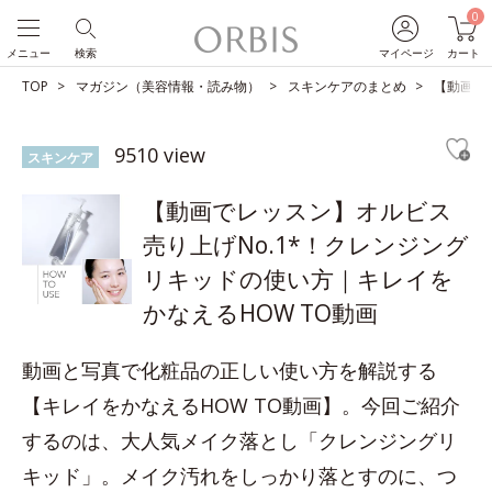
0
メニュー
検索
マイページ
カート
TOP
マガジン（美容情報・読み物）
スキンケアのまとめ
【動画で
9510 view
スキンケア
【動画でレッスン】オルビス
売り上げNo.1*！クレンジング
リキッドの使い方｜キレイを
かなえるHOW TO動画
動画と写真で化粧品の正しい使い方を解説する
【キレイをかなえるHOW TO動画】。今回ご紹介
するのは、大人気メイク落とし「クレンジングリ
キッド」。メイク汚れをしっかり落とすのに、つ