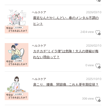
ヘルスケア
2026/03/10
最近なんだかしんどい…春のメンタル不調の
ヒント
2434 view
ヘルスケア
2026/02/10
カチカチ“ミイラ便”は危険！大人の便秘が侮
れない理由って？
0 view
ヘルスケア
2025/10/10
肩こり、腰痛、関節痛…これも更年期症状？
306 view