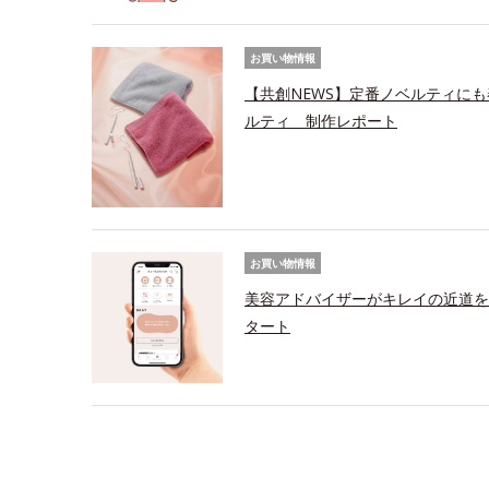
お買い物情報
【共創NEWS】定番ノベルティにも
ルティ 制作レポート
お買い物情報
美容アドバイザーがキレイの近道を
タート