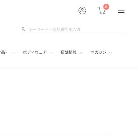
0
検
索
食品）
ボディウェア
店舗情報
マガジン