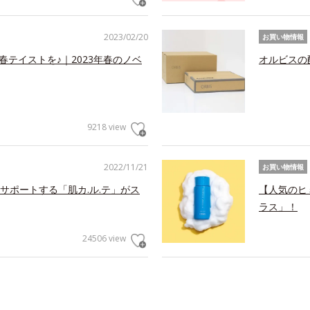
2023/02/20
お買い物情報
春テイストを♪｜2023年春のノベ
オルビスの
9218 view
2022/11/21
お買い物情報
サポートする「肌カ.ル.テ」がス
【人気のヒ
ラス」！
24506 view