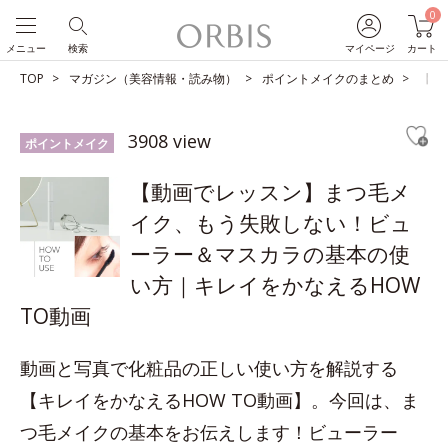
0
メニュー
検索
マイページ
カート
TOP
マガジン（美容情報・読み物）
ポイントメイクのまとめ
【動
3908 view
ポイントメイク
【動画でレッスン】まつ毛メ
イク、もう失敗しない！ビュ
ーラー＆マスカラの基本の使
い方｜キレイをかなえるHOW
TO動画
動画と写真で化粧品の正しい使い方を解説する
【キレイをかなえるHOW TO動画】。今回は、ま
つ毛メイクの基本をお伝えします！ビューラー