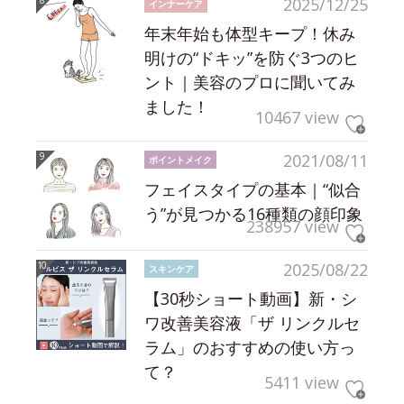
2025/12/25
インナーケア
年末年始も体型キープ！休み
明けの“ドキッ”を防ぐ3つのヒ
ント｜美容のプロに聞いてみ
ました！
10467 view
2021/08/11
ポイントメイク
フェイスタイプの基本｜“似合
う”が見つかる16種類の顔印象
238957 view
2025/08/22
スキンケア
【30秒ショート動画】新・シ
ワ改善美容液「ザ リンクルセ
ラム」のおすすめの使い方っ
て？
5411 view