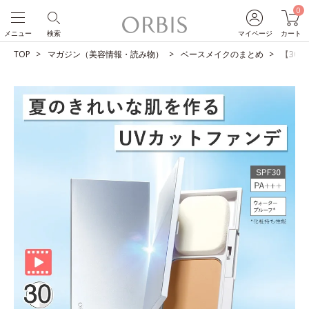
0
メニュー
検索
マイページ
カート
TOP
マガジン（美容情報・読み物）
ベースメイクのまとめ
【30