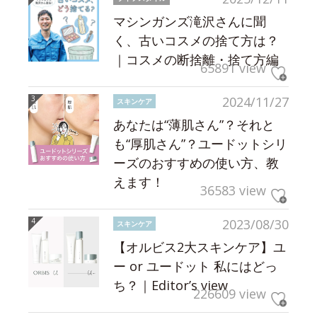
マシンガンズ滝沢さんに聞
く、古いコスメの捨て方は？
｜コスメの断捨離・捨て方編
65891 view
2024/11/27
スキンケア
あなたは“薄肌さん”？それと
も“厚肌さん”？ユードットシリ
ーズのおすすめの使い方、教
えます！
36583 view
2023/08/30
スキンケア
【オルビス2大スキンケア】ユ
ー or ユードット 私にはどっ
ち？｜Editor’s view
226609 view