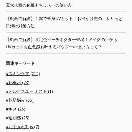
夏大人気の化粧もちミストの使い方
【動画で解説】１本で全身UVカット！お出かけ先の、ササっと
日焼け対策方法
【動画で解説】限定色ピーチネクター登場！メイクの上から、
UVカットも血色感も叶えるパウダーの使い方って？
関連キーワード
#スキンケア (212)
#化粧水 (73)
#オルビスユー ミスト (1)
#乾燥悩み (55)
#キメ (26)
#透明感 (25)
#お手入れTips (7)