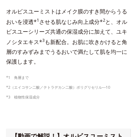
オルビスユーミストはメイク膜のすき間からうる
1
2
おいを浸透*
させる肌なじみ向上成分*
と、オル
ビスユーシリーズ共通の保湿成分に加えて、ユキ
3
ノシタエキス*
も新配合。お肌に吹きかけると角
層のすみずみまでうるおいで満たして肌を均一に
保護します。
*1 角層まで
*2（エイコサン二酸／テトラデカン二酸）ポリグリセリル―10
*3 植物性保湿成分
【動画で解説！】オルビスユーミスト