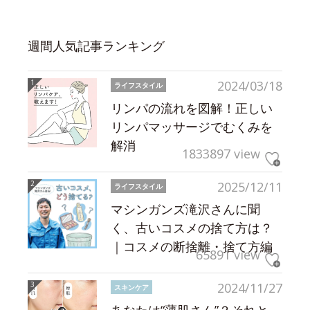
週間人気記事ランキング
2024/03/18
ライフスタイル
リンパの流れを図解！正しい
リンパマッサージでむくみを
解消
1833897 view
2025/12/11
ライフスタイル
マシンガンズ滝沢さんに聞
く、古いコスメの捨て方は？
｜コスメの断捨離・捨て方編
65891 view
2024/11/27
スキンケア
あなたは“薄肌さん”？それと