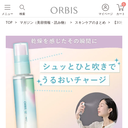
0
メニュー
検索
マイページ
カート
TOP
マガジン（美容情報・読み物）
スキンケアのまとめ
【30秒