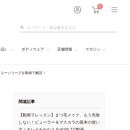
0
検
索
食品）
ボディウェア
店舗情報
マガジン
スユーシリーズを動画で解説！
関連記事
【動画でレッスン】まつ毛メイク、もう失敗
しない！ビューラー＆マスカラの基本の使い
方｜キレイをかなえるHOW TO動画