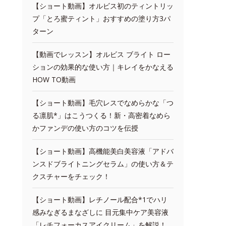
【ショート動画】オルビス初のティントリッ
プ「とろ蜜ティント」おすすめの塗り方3パ
ターン
【動画でレッスン】オルビス ブライト ロー
ションの効果的な使い方｜キレイをかなえる
HOW TO動画
【ショート動画】毛穴レスでなめらかな「つ
る凛肌*」はこうつくる！新・高密着なめら
かファンデの使い方のコツを伝授
【ショート動画】高機能美白美容液「アドバ
ンスドブライトニングセラム」の使い方＆テ
クスチャーをチェック！
【ショート動画】レチノール配合*1でハリ
感みなぎるまなざしに 目元集中ケア美容液
「レチフォーカスアイクリーム」を解説！