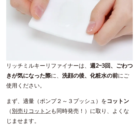
リッチミルキーリファイナーは、
週2~3回、ごわつ
きが気になった際
に、
洗顔の後、化粧水の前
にご
使用ください。
まず、適量（ポンプ２～３プッシュ）を
コットン
（
別売りコットン
も同時発売！）に取り、よくな
じませます。