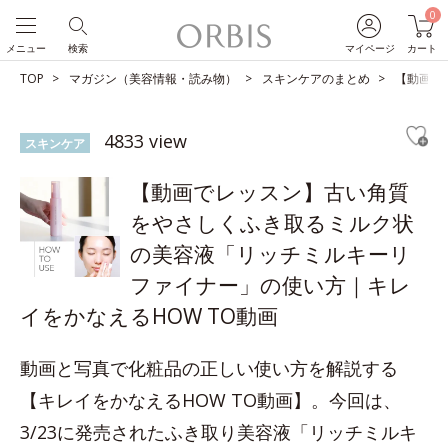
0
メニュー
検索
マイページ
カート
TOP
マガジン（美容情報・読み物）
スキンケアのまとめ
【動画で
4833 view
スキンケア
【動画でレッスン】古い角質
をやさしくふき取るミルク状
の美容液「リッチミルキーリ
ファイナー」の使い方｜キレ
イをかなえるHOW TO動画
動画と写真で化粧品の正しい使い方を解説する
【キレイをかなえるHOW TO動画】。今回は、
3/23に発売されたふき取り美容液「リッチミルキ