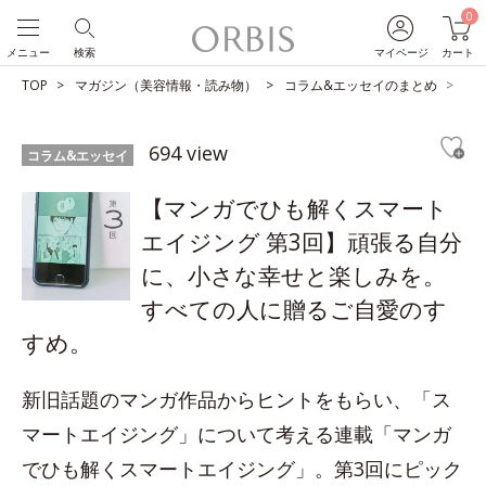
0
メニュー
検索
マイページ
カート
TOP
マガジン（美容情報・読み物）
コラム&エッセイのまとめ
【
694 view
コラム&エッセイ
【マンガでひも解くスマート
エイジング 第3回】頑張る自分
に、小さな幸せと楽しみを。
すべての人に贈るご自愛のす
すめ。
新旧話題のマンガ作品からヒントをもらい、「ス
マートエイジング」について考える連載「マンガ
でひも解くスマートエイジング」。第3回にピック