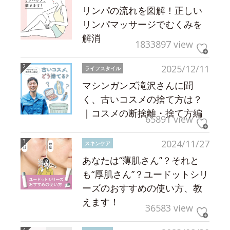
リンパの流れを図解！正しい
リンパマッサージでむくみを
解消
1833897 view
2025/12/11
ライフスタイル
マシンガンズ滝沢さんに聞
く、古いコスメの捨て方は？
｜コスメの断捨離・捨て方編
65891 view
2024/11/27
スキンケア
あなたは“薄肌さん”？それと
も“厚肌さん”？ユードットシリ
ーズのおすすめの使い方、教
えます！
36583 view