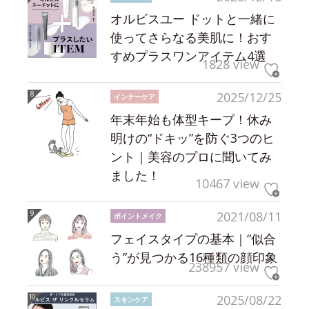
オルビスユー ドットと一緒に
使ってさらなる美肌に！おす
すめプラスワンアイテム4選
1828 view
2025/12/25
インナーケア
年末年始も体型キープ！休み
明けの“ドキッ”を防ぐ3つのヒ
ント｜美容のプロに聞いてみ
ました！
10467 view
2021/08/11
ポイントメイク
フェイスタイプの基本｜“似合
う”が見つかる16種類の顔印象
238957 view
2025/08/22
スキンケア