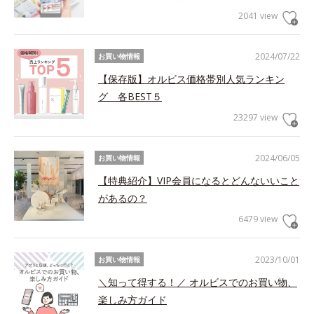
2041 view
2024/07/22
お買い物情報
【保存版】オルビス価格帯別人気ランキン
グ 各BEST５
23297 view
2024/06/05
お買い物情報
【特典紹介】VIP会員になるとどんないいこと
があるの？
6479 view
2023/10/01
お買い物情報
＼知って得する！／ オルビスでのお買い物、
楽しみ方ガイド