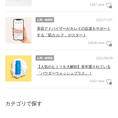
1467 view
2022/11/21
お買い物情報
美容アドバイザーがキレイの近道をサポート
する「肌カ.ル.テ」がスタート
24506 view
2022/06/28
お買い物情報
【人気のヒミツを大解剖】長年愛されている
「パウダーウォッシュプラス」！
4262 view
カテゴリで探す