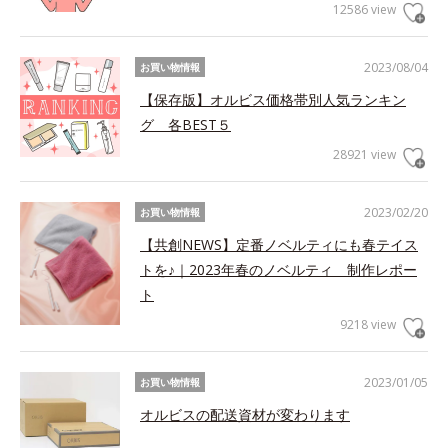
12586 view
2023/08/04
お買い物情報
【保存版】オルビス価格帯別人気ランキン
グ 各BEST５
28921 view
2023/02/20
お買い物情報
【共創NEWS】定番ノベルティにも春テイス
トを♪｜2023年春のノベルティ 制作レポー
ト
9218 view
2023/01/05
お買い物情報
オルビスの配送資材が変わります