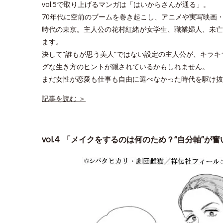
vol.5で取り上げるマンガは「はいからさんが通る」。
70年代に空前のブームを巻き起こし、アニメや実写映画
時代の東京。主人公の花村紅緒が女学生、職業婦人、未亡
ます。
決して”誰もが思う美人”ではない設定の主人公が、キラ
グな生き方のヒントが隠されているかもしれません。
まだ女性が恋愛も仕事も自由に選べなかった時代を駆け抜
記事を読む ＞
vol.4 「メイクをするのは何のため？“自分軸”