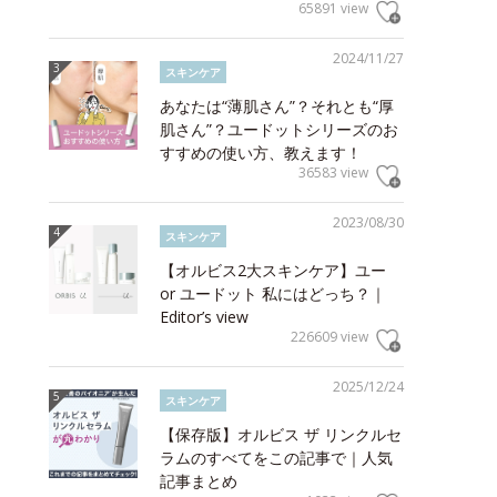
65891 view
2024/11/27
スキンケア
あなたは“薄肌さん”？それとも“厚
肌さん”？ユードットシリーズのお
すすめの使い方、教えます！
36583 view
2023/08/30
スキンケア
【オルビス2大スキンケア】ユー
or ユードット 私にはどっち？｜
Editor’s view
226609 view
2025/12/24
スキンケア
【保存版】オルビス ザ リンクルセ
ラムのすべてをこの記事で｜人気
記事まとめ