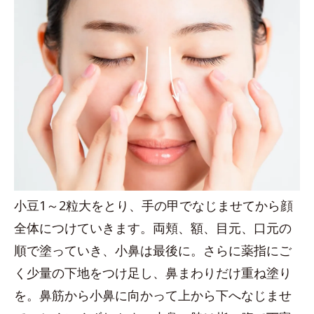
小豆1～2粒大をとり、手の甲でなじませてから顔
全体につけていきます。両頬、額、目元、口元の
順で塗っていき、小鼻は最後に。さらに薬指にご
く少量の下地をつけ足し、鼻まわりだけ重ね塗り
を。鼻筋から小鼻に向かって上から下へなじませ