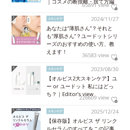
｜コスメの断捨離・捨て方編
65891 view
2024/11/27
スキンケア
あなたは“薄肌さん”？それと
も“厚肌さん”？ユードットシリ
ーズのおすすめの使い方、教
えます！
36583 view
2023/08/30
スキンケア
【オルビス2大スキンケア】ユ
ー or ユードット 私にはどっ
ち？｜Editor’s view
226609 view
2025/12/24
スキンケア
【保存版】オルビス ザ リンク
ルセラムのすべてをこの記事