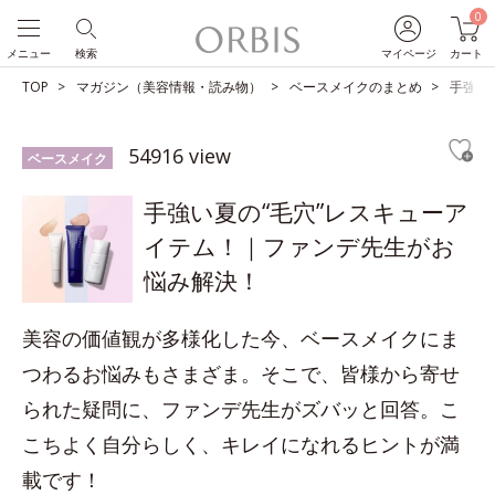
0
メニュー
検索
マイページ
カート
TOP
マガジン（美容情報・読み物）
ベースメイクのまとめ
手強い
54916 view
ベースメイク
手強い夏の“毛穴”レスキューア
イテム！｜ファンデ先生がお
悩み解決！
美容の価値観が多様化した今、ベースメイクにま
つわるお悩みもさまざま。そこで、皆様から寄せ
られた疑問に、ファンデ先生がズバッと回答。こ
こちよく自分らしく、キレイになれるヒントが満
載です！