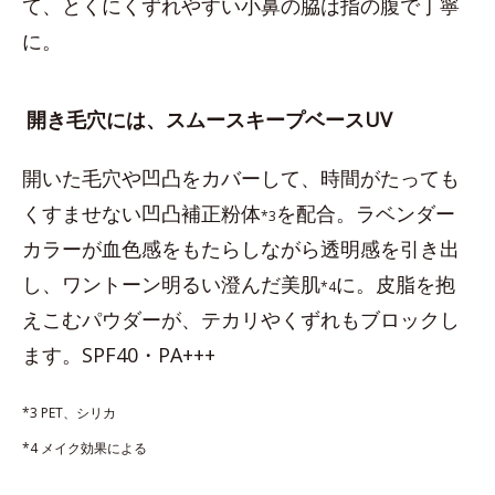
て、とくにくずれやすい小鼻の脇は指の腹で丁寧
に。
開き毛穴には、スムースキープベースUV
開いた毛穴や凹凸をカバーして、時間がたっても
くすませない凹凸補正粉体
を配合。ラベンダー
*3
カラーが血色感をもたらしながら透明感を引き出
し、ワントーン明るい澄んだ美肌
に。皮脂を抱
*4
えこむパウダーが、テカリやくずれもブロックし
ます。SPF40・PA+++
*3 PET、シリカ
*4 メイク効果による