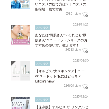
いコスメの捨て方は？｜コスメの
断捨離・捨て方編
65891 view
2024/11/27
スキンケア
あなたは“薄肌さん”？それとも“厚
肌さん”？ユードットシリーズのお
すすめの使い方、教えます！
36583 view
2023/08/30
スキンケア
【オルビス2大スキンケア】ユー
or ユードット 私にはどっち？｜
Editor’s view
226609 view
2025/12/24
スキンケア
【保存版】オルビス ザ リンクルセ