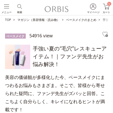
0
メニュー
検索
マイページ
カート
TOP
マガジン（美容情報・読み物）
ベースメイクのまとめ
手強い
54916 view
ベースメイク
手強い夏の“毛穴”レスキューア
イテム！｜ファンデ先生がお
悩み解決！
美容の価値観が多様化した今、ベースメイクにま
つわるお悩みもさまざま。そこで、皆様から寄せ
られた疑問に、ファンデ先生がズバッと回答。こ
こちよく自分らしく、キレイになれるヒントが満
載です！