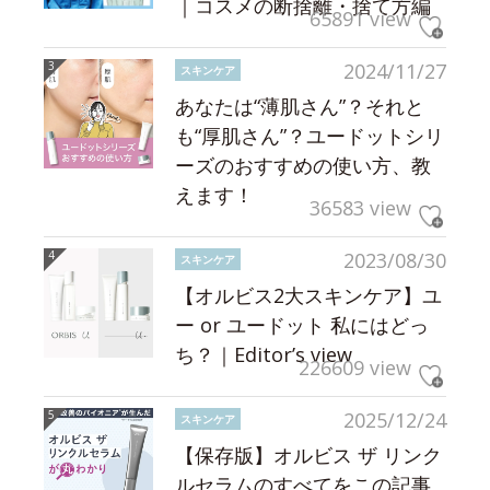
｜コスメの断捨離・捨て方編
65891 view
2024/11/27
スキンケア
あなたは“薄肌さん”？それと
も“厚肌さん”？ユードットシリ
ーズのおすすめの使い方、教
えます！
36583 view
2023/08/30
スキンケア
【オルビス2大スキンケア】ユ
ー or ユードット 私にはどっ
ち？｜Editor’s view
226609 view
2025/12/24
スキンケア
【保存版】オルビス ザ リンク
ルセラムのすべてをこの記事