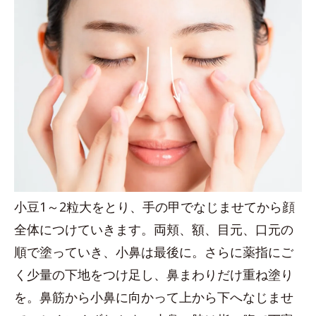
小豆1～2粒大をとり、手の甲でなじませてから顔
全体につけていきます。両頬、額、目元、口元の
順で塗っていき、小鼻は最後に。さらに薬指にご
く少量の下地をつけ足し、鼻まわりだけ重ね塗り
を。鼻筋から小鼻に向かって上から下へなじませ