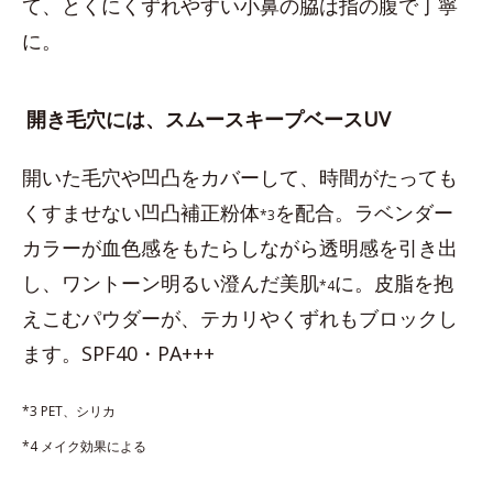
て、とくにくずれやすい小鼻の脇は指の腹で丁寧
に。
開き毛穴には、スムースキープベースUV
開いた毛穴や凹凸をカバーして、時間がたっても
くすませない凹凸補正粉体
を配合。ラベンダー
*3
カラーが血色感をもたらしながら透明感を引き出
し、ワントーン明るい澄んだ美肌
に。皮脂を抱
*4
えこむパウダーが、テカリやくずれもブロックし
ます。SPF40・PA+++
*3 PET、シリカ
*4 メイク効果による