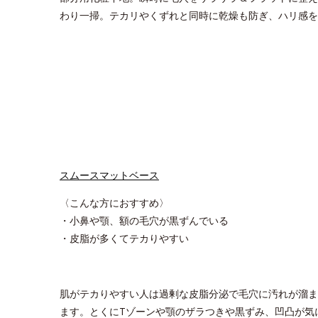
わり一掃。テカリやくずれと同時に乾燥も防ぎ、ハリ感を
スムースマットベース
〈こんな方におすすめ〉
・小鼻や顎、額の毛穴が黒ずんでいる
・皮脂が多くてテカりやすい
肌がテカりやすい人は過剰な皮脂分泌で毛穴に汚れが溜ま
ます。とくにTゾーンや顎のザラつきや黒ずみ、凹凸が気