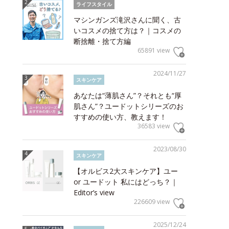
ライフスタイル
マシンガンズ滝沢さんに聞く、古
いコスメの捨て方は？｜コスメの
断捨離・捨て方編
65891 view
2024/11/27
スキンケア
あなたは“薄肌さん”？それとも“厚
肌さん”？ユードットシリーズのお
すすめの使い方、教えます！
36583 view
2023/08/30
スキンケア
【オルビス2大スキンケア】ユー
or ユードット 私にはどっち？｜
Editor’s view
226609 view
2025/12/24