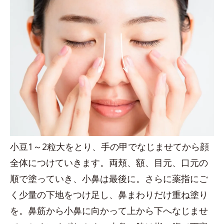
小豆1～2粒大をとり、手の甲でなじませてから顔
全体につけていきます。両頬、額、目元、口元の
順で塗っていき、小鼻は最後に。さらに薬指にご
く少量の下地をつけ足し、鼻まわりだけ重ね塗り
を。鼻筋から小鼻に向かって上から下へなじませ