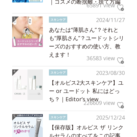
｜コスメの断捨離・捨て方編
65891 view
2024/11/27
スキンケア
あなたは“薄肌さん”？それと
も“厚肌さん”？ユードットシリ
ーズのおすすめの使い方、教
えます！
36583 view
2023/08/30
スキンケア
【オルビス2大スキンケア】ユ
ー or ユードット 私にはどっ
ち？｜Editor’s view
226609 view
2025/12/24
スキンケア
【保存版】オルビス ザ リンク
ルセラムのすべてをこの記事