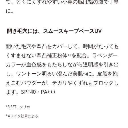
て、とくにくずれやすい小鼻の脇は指の腹で丁寧
に。
開き毛穴には、スムースキープベースUV
開いた毛穴や凹凸をカバーして、時間がたっても
くすませない凹凸補正粉体
を配合。ラベンダー
*3
カラーが血色感をもたらしながら透明感を引き出
し、ワントーン明るい澄んだ美肌
に。皮脂を抱
*4
えこむパウダーが、テカリやくずれもブロックし
ます。SPF40・PA+++
*3 PET、シリカ
*4 メイク効果による