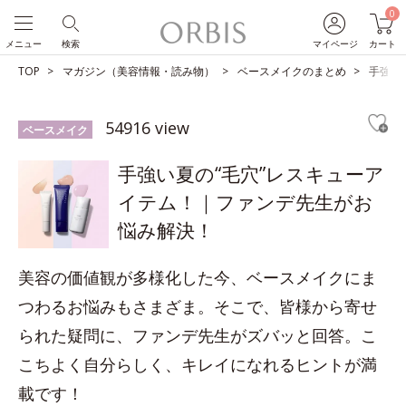
0
メニュー
検索
マイページ
カート
TOP
マガジン（美容情報・読み物）
ベースメイクのまとめ
手強い
54916 view
ベースメイク
手強い夏の“毛穴”レスキューア
イテム！｜ファンデ先生がお
悩み解決！
美容の価値観が多様化した今、ベースメイクにま
つわるお悩みもさまざま。そこで、皆様から寄せ
られた疑問に、ファンデ先生がズバッと回答。こ
こちよく自分らしく、キレイになれるヒントが満
載です！