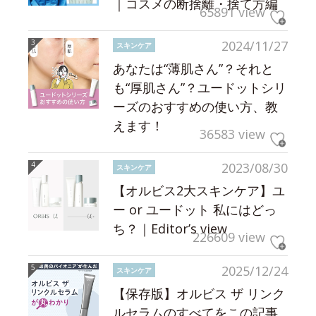
｜コスメの断捨離・捨て方編
65891 view
2024/11/27
スキンケア
あなたは“薄肌さん”？それと
も“厚肌さん”？ユードットシリ
ーズのおすすめの使い方、教
えます！
36583 view
2023/08/30
スキンケア
【オルビス2大スキンケア】ユ
ー or ユードット 私にはどっ
ち？｜Editor’s view
226609 view
2025/12/24
スキンケア
【保存版】オルビス ザ リンク
ルセラムのすべてをこの記事