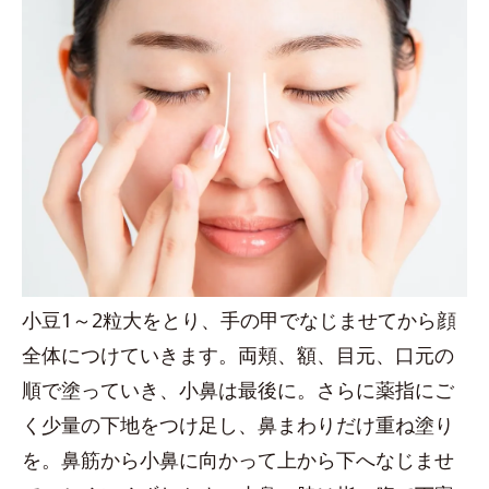
小豆1～2粒大をとり、手の甲でなじませてから顔
全体につけていきます。両頬、額、目元、口元の
順で塗っていき、小鼻は最後に。さらに薬指にご
く少量の下地をつけ足し、鼻まわりだけ重ね塗り
を。鼻筋から小鼻に向かって上から下へなじませ