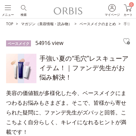
0
メニュー
検索
マイページ
カート
TOP
マガジン（美容情報・読み物）
ベースメイクのまとめ
手強い
54916 view
ベースメイク
手強い夏の“毛穴”レスキューア
イテム！｜ファンデ先生がお
悩み解決！
美容の価値観が多様化した今、ベースメイクにま
つわるお悩みもさまざま。そこで、皆様から寄せ
られた疑問に、ファンデ先生がズバッと回答。こ
こちよく自分らしく、キレイになれるヒントが満
載です！