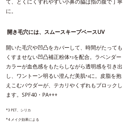
て、とくにくずれやすい小鼻の脇は指の腹で丁寧
に。
開き毛穴には、スムースキープベースUV
開いた毛穴や凹凸をカバーして、時間がたっても
くすませない凹凸補正粉体
を配合。ラベンダー
*3
カラーが血色感をもたらしながら透明感を引き出
し、ワントーン明るい澄んだ美肌
に。皮脂を抱
*4
えこむパウダーが、テカリやくずれもブロックし
ます。SPF40・PA+++
*3 PET、シリカ
*4 メイク効果による