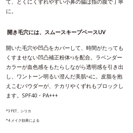
て、とくにくずれやすい小鼻の脇は指の腹で丁寧
に。
開き毛穴には、スムースキープベースUV
開いた毛穴や凹凸をカバーして、時間がたっても
くすませない凹凸補正粉体
を配合。ラベンダー
*3
カラーが血色感をもたらしながら透明感を引き出
し、ワントーン明るい澄んだ美肌
に。皮脂を抱
*4
えこむパウダーが、テカリやくずれもブロックし
ます。SPF40・PA+++
*3 PET、シリカ
*4 メイク効果による