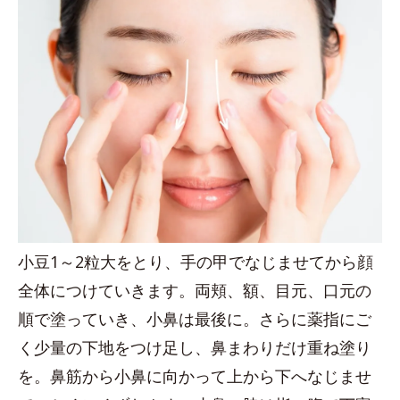
小豆1～2粒大をとり、手の甲でなじませてから顔
全体につけていきます。両頬、額、目元、口元の
順で塗っていき、小鼻は最後に。さらに薬指にご
く少量の下地をつけ足し、鼻まわりだけ重ね塗り
を。鼻筋から小鼻に向かって上から下へなじませ