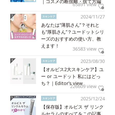
｜コスメの断捨離・捨て方編
65891 view
2024/11/27
スキンケア
あなたは“薄肌さん”？それと
も“厚肌さん”？ユードットシリ
ーズのおすすめの使い方、教
えます！
36583 view
2023/08/30
スキンケア
【オルビス2大スキンケア】ユ
ー or ユードット 私にはどっ
ち？｜Editor’s view
226609 view
2025/12/24
スキンケア
【保存版】オルビス ザ リンク
ルセラムのすべてをこの記事