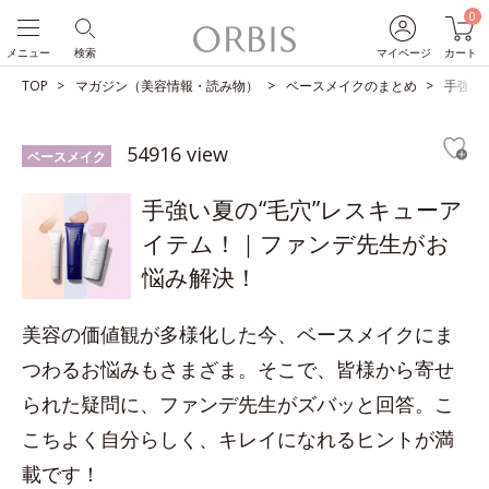
0
メニュー
検索
マイページ
カート
TOP
マガジン（美容情報・読み物）
ベースメイクのまとめ
手強い
54916 view
ベースメイク
手強い夏の“毛穴”レスキューア
イテム！｜ファンデ先生がお
悩み解決！
美容の価値観が多様化した今、ベースメイクにま
つわるお悩みもさまざま。そこで、皆様から寄せ
られた疑問に、ファンデ先生がズバッと回答。こ
こちよく自分らしく、キレイになれるヒントが満
載です！