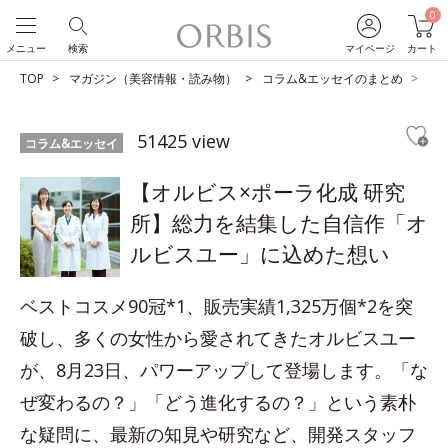
0
メニュー
検索
マイページ
カート
TOP
マガジン（美容情報・読み物）
コラム&エッセイのまとめ
【
51425 view
コラム&エッセイ
【オルビス×ポーラ化成 研究
所】総力を結集した自信作「オ
ルビスユー」に込めた想い
ベストコスメ90冠*1、販売実績1,325万個*2を突
破し、多くの女性から愛されてきたオルビスユー
が、8月23日、パワーアップして登場します。「な
ぜ変わるの？」「どう進化するの？」という素朴
な疑問に、最新の知見や研究など、開発スタッフ