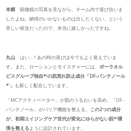
本郷
顕微鏡の写真を見ながら、チーム内で喜び合いま
したよね。納得のいかないものは出したくない、という
苦しい状況だったので、本当に嬉しかったですね。
丸山
はい…！あの時の喜びは今でもよく覚えていま
す。また、ローションとモイスチャーには、
ポーラオル
ビスグループ独自*
の肌荒れ防止成分「DF-パンテノール
6
*
」
も新しく配合しています。
7
「MCアクティベーター」が肌のうるおいを高め、「DF-
パンテノール」がバリア機能を整える。
この2つの成分
が、初期エイジングケア世代が変化にゆらがない肌*
環
8
境を整える
ように設計されています。