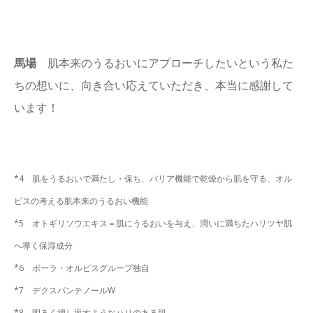
馬場
肌本来のうるおいにアプローチしたいという私た
ちの想いに、向き合い応えていただき、本当に感謝して
います！
*4 肌をうるおいで満たし・保ち、バリア機能で乾燥から肌を守る、オル
ビスの考える肌本来のうるおい機能
*5
オトギリソウエキス＝肌にうるおいを与え、潤いに満ちたハリツヤ肌
へ導く保湿成分
*6 ポーラ・オルビスグループ独自
*7 デクスパンテノールW
*8 明るく押し返すようなハリのある肌