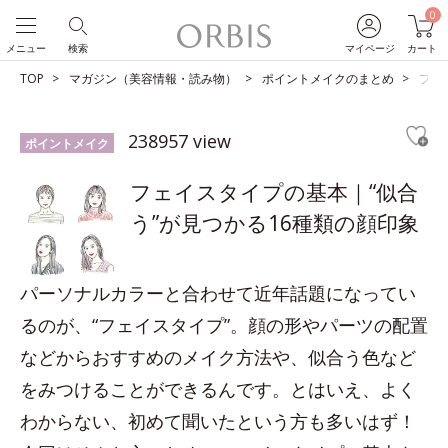
0
メニュー
検索
マイページ
カート
TOP
マガジン（美容情報・読み物）
ポイントメイクのまとめ
フェ
238957 view
ポイントメイク
フェイスタイプの基本｜“似合
う”が見つかる16種類の顔印象
パーソナルカラーと合わせて近年話題になってい
るのが、“フェイスタイプ”。顔の形やパーツの配置
などからおすすめのメイク方法や、似合う色など
をみつけることができるんです。とはいえ、よく
わからない、初めて聞いたという方も多いはず！