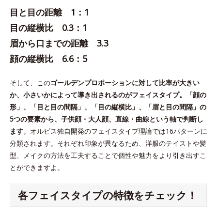
目と目の距離 1：1
目の縦横比 0.3：1
眉から口までの距離 3.3
顔の縦横比 6.6：5
そして、この
ゴールデンプロポーションに対して比率が大きい
か、小さいかによって導き出されるのがフェイスタイプ。「顔の
形」、「目と目の間隔」、「目の縦横比」、「眉と目の間隔」の
5つの要素から、子供顔・大人顔、直線・曲線という軸で判断し
ます
。オルビス独自開発のフェイスタイプ理論では16パターンに
分類されます。それぞれ印象が異なるため、洋服のテイストや髪
型、メイクの方法を工夫することで個性や魅力をより引き出すこ
とができますよ。
各フェイスタイプの特徴をチェック！