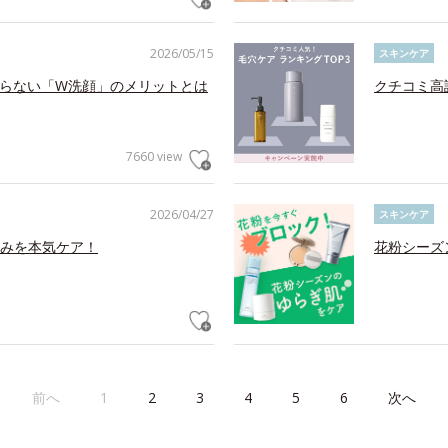
2026/05/15
スキンケア
らない「W洗顔」のメリットとは
クチコミ高
7660 view
2026/04/27
スキンケア
みを本気ケア！
花粉シーズ
前へ
1
2
3
4
5
6
次へ