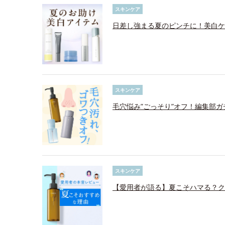
スキンケア
日差し強まる夏のピンチに！美白ケ
スキンケア
毛穴悩み”ごっそり”オフ！編集部ガ
スキンケア
【愛用者が語る】夏こそハマる？ク