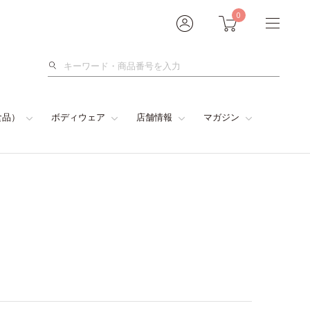
0
検
索
食品）
ボディウェア
店舗情報
マガジン