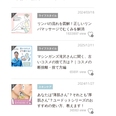
2024/03/18
ライフスタイル
リンパの流れを図解！正しいリン
パマッサージでむくみを解消
1833897 view
2025/12/11
ライフスタイル
マシンガンズ滝沢さんに聞く、古
いコスメの捨て方は？｜コスメの
断捨離・捨て方編
65891 view
2024/11/27
スキンケア
あなたは“薄肌さん”？それとも“厚
肌さん”？ユードットシリーズのお
すすめの使い方、教えます！
36583 view