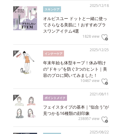
2025/12/18
スキンケア
オルビスユー ドットと一緒に使っ
てさらなる美肌に！おすすめプラ
スワンアイテム4選
1828 view
2025/12/25
インナーケア
年末年始も体型キープ！休み明け
の“ドキッ”を防ぐ3つのヒント｜美
容のプロに聞いてみました！
10467 view
2021/08/11
ポイントメイク
フェイスタイプの基本｜“似合う”が
見つかる16種類の顔印象
238957 view
2025/08/22