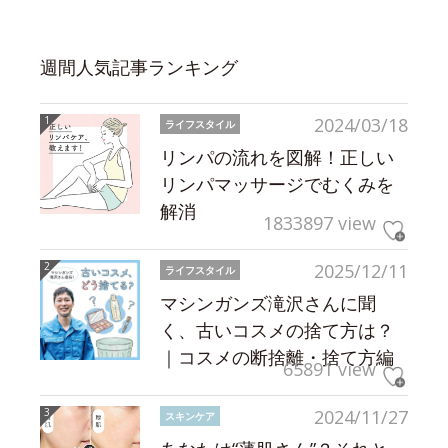
週間人気記事ランキング
2024/03/18
ライフスタイル
リンパの流れを図解！正しい
リンパマッサージでむくみを
解消
1833897 view
2025/12/11
ライフスタイル
マシンガンズ滝沢さんに聞
く、古いコスメの捨て方は？
｜コスメの断捨離・捨て方編
65891 view
2024/11/27
スキンケア