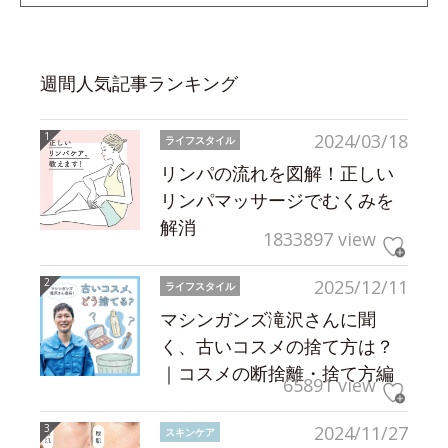
週間人気記事ランキング
2024/03/18
ライフスタイル
リンパの流れを図解！正しい
リンパマッサージでむくみを
解消
1833897 view
2025/12/11
ライフスタイル
マシンガンズ滝沢さんに聞
く、古いコスメの捨て方は？
｜コスメの断捨離・捨て方編
65891 view
2024/11/27
スキンケア