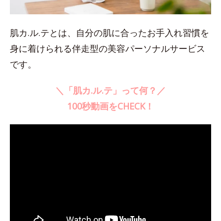
肌カ.ル.テとは、自分の肌に合ったお手入れ習慣を
身に着けられる伴走型の美容パーソナルサービス
です。
＼「肌カ.ル.テ」って何？／
100秒動画をCHECK！