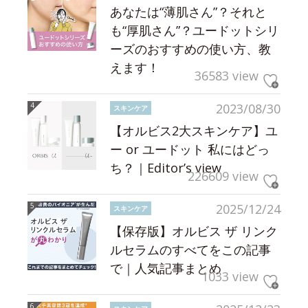
あなたは“薄肌さん”？それと
も“厚肌さん”？ユードットシリ
ーズのおすすめの使い方、教
えます！
36583 view
2023/08/30
スキンケア
【オルビス2大スキンケア】ユ
ー or ユードット 私にはどっ
ち？｜Editor’s view
226609 view
2025/12/24
スキンケア
【保存版】オルビス ザ リンク
ルセラムのすべてをこの記事
で｜人気記事まとめ
1033 view