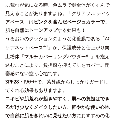
肌荒れが気になる時、色ムラで顔全体がくすんで
見えることがありますよね。「クリアフル デイケ
アベース」は
ピンクを含んだベージュカラーで、
肌を自然にトーンアップ
する効果も！
うるおいのクッションのような化粧膜である「AC
4
ケアネットベース*
」が、保湿成分と仕上がり向
5
上粉体「マルチカバーリングパウダー*
」を抱え
込むことにより、負担感を抑えて肌をカバー。閉
塞感のない塗り心地です。
SPF28・PA+++
で、紫外線からしっかりガードし
てくれる効果もありますよ。
ニキビや肌荒れが起きやすく、肌への負担はでき
るだけ少なくメイクしたい方
、
軽やかな使い心地
で自然に肌をきれいに見せたい方
におすすめの化