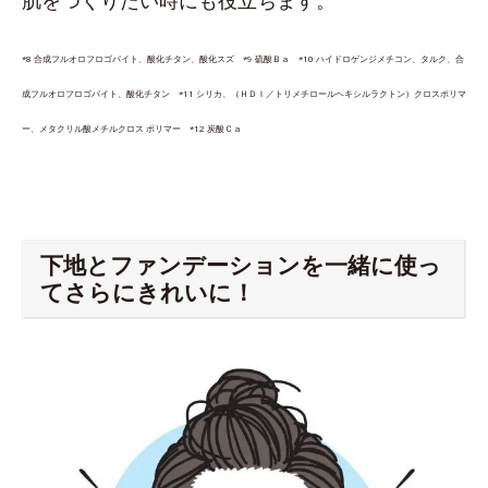
*8 合成フルオロフロゴパイト、酸化チタン、酸化スズ *9 硫酸Ｂａ *10 ハイドロゲンジメチコン、タルク、合
成フルオロフロゴパイト、酸化チタン *11 シリカ、（ＨＤＩ／トリメチロールヘキシルラクトン）クロスポリマ
ー、メタクリル酸メチルクロス ポリマー *12 炭酸Ｃａ
下地とファンデーションを一緒に使っ
てさらにきれいに！