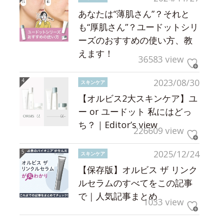
あなたは“薄肌さん”？それと
も“厚肌さん”？ユードットシリ
ーズのおすすめの使い方、教
えます！
36583 view
2023/08/30
スキンケア
【オルビス2大スキンケア】ユ
ー or ユードット 私にはどっ
ち？｜Editor’s view
226609 view
2025/12/24
スキンケア
【保存版】オルビス ザ リンク
ルセラムのすべてをこの記事
で｜人気記事まとめ
1033 view