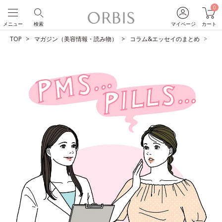
0
メニュー
検索
マイページ
カート
TOP
マガジン（美容情報・読み物）
コラム&エッセイのまとめ
こ