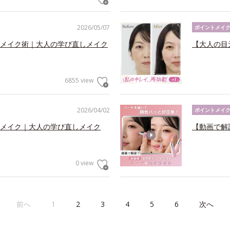
2026/05/07
ポイントメイ
メイク術｜大人の学び直しメイク
【大人の目
6855 view
2026/04/02
ポイントメイ
メイク｜大人の学び直しメイク
【動画で解
0 view
前へ
1
2
3
4
5
6
次へ