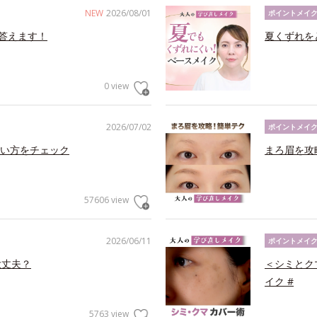
NEW
2026/08/01
ポイントメイ
答えます！
夏くずれを
0 view
2026/07/02
ポイントメイ
い方をチェック
まろ眉を攻
57606 view
2026/06/11
ポイントメイ
大丈夫？
＜シミとク
イク #
5763 view