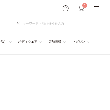
0
検
索
食品）
ボディウェア
店舗情報
マガジン