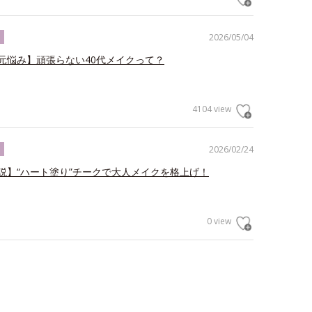
2026/05/04
ク
元悩み】頑張らない40代メイクって？
4104 view
2026/02/24
ク
説】“ハート塗り”チークで大人メイクを格上げ！
0 view