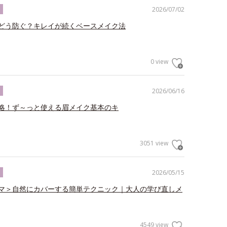
2026/07/02
ク
どう防ぐ？キレイが続くベースメイク法
0 view
2026/06/16
ク
略！ず～っと使える眉メイク基本のキ
3051 view
2026/05/15
ク
マ＞自然にカバーする簡単テクニック｜大人の学び直しメ
4549 view