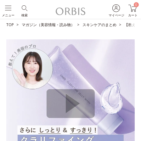
0
メニュー
検索
マイページ
カート
TOP
マガジン（美容情報・読み物）
スキンケアのまとめ
【教えて