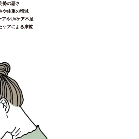
姿勢の悪さ
みや体重の増減
ケアやUVケア不足
たケアによる摩擦