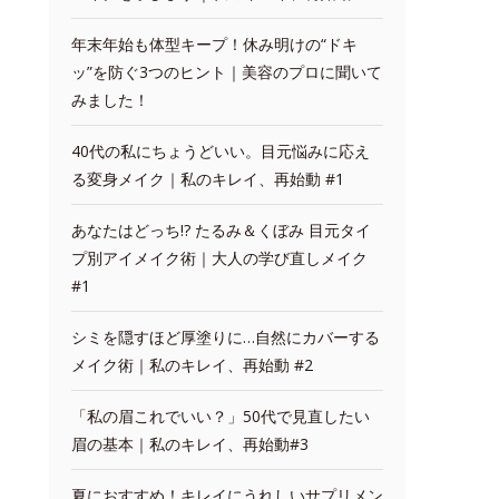
年末年始も体型キープ！休み明けの“ドキ
ッ”を防ぐ3つのヒント｜美容のプロに聞いて
みました！
40代の私にちょうどいい。目元悩みに応え
る変身メイク｜私のキレイ、再始動 #1
あなたはどっち!? たるみ＆くぼみ 目元タイ
プ別アイメイク術｜大人の学び直しメイク
#1
シミを隠すほど厚塗りに…自然にカバーする
メイク術｜私のキレイ、再始動 #2
「私の眉これでいい？」50代で見直したい
眉の基本｜私のキレイ、再始動#3
夏におすすめ！キレイにうれしいサプリメン