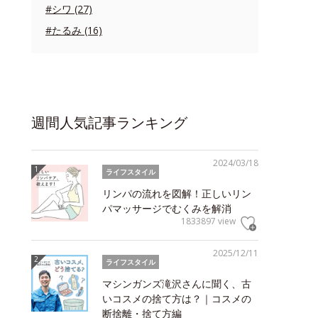
#シワ (27)
#たるみ (16)
週間人気記事ランキング
2024/03/18
ライフスタイル
リンパの流れを図解！正しいリン
パマッサージでむくみを解消
1833897 view
2025/12/11
ライフスタイル
マシンガンズ滝沢さんに聞く、古
いコスメの捨て方は？｜コスメの
断捨離・捨て方編