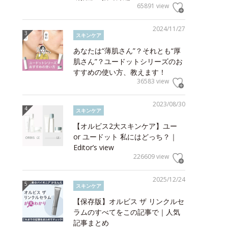
65891 view
2024/11/27
スキンケア
あなたは“薄肌さん”？それとも“厚
肌さん”？ユードットシリーズのお
すすめの使い方、教えます！
36583 view
2023/08/30
スキンケア
【オルビス2大スキンケア】ユー
or ユードット 私にはどっち？｜
Editor’s view
226609 view
2025/12/24
スキンケア
【保存版】オルビス ザ リンクルセ
ラムのすべてをこの記事で｜人気
記事まとめ