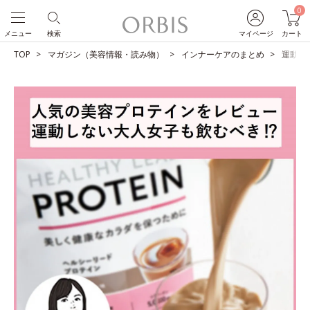
0
メニュー
検索
マイページ
カート
TOP
マガジン（美容情報・読み物）
インナーケアのまとめ
運動しな