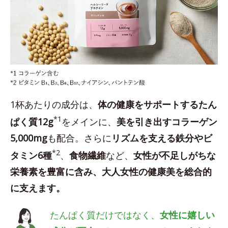
1杯あたりの成分は、
体の健康をサポートするたん
*1
ぱく質12g
をメインに、
美を引き出すコラーゲン
5,000mg
も配合。さらに
リズムを支える鉄分やビ
*2
タミン6種
、
食物繊維
など、
女性が不足しがちな
栄養素を豊富に含み、大人女性の健康美を総合的
に支えます。
たんぱく質だけではなく、
女性に嬉しい