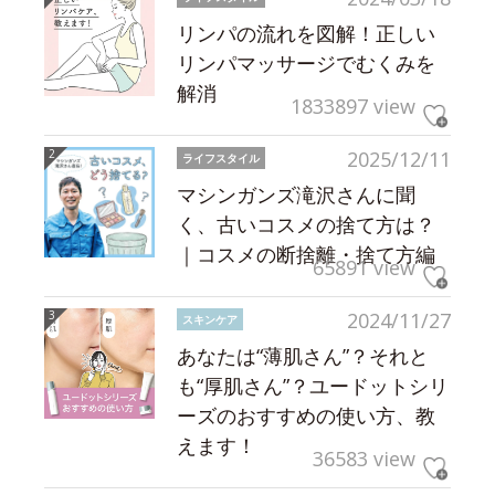
リンパの流れを図解！正しい
リンパマッサージでむくみを
解消
1833897 view
2025/12/11
ライフスタイル
マシンガンズ滝沢さんに聞
く、古いコスメの捨て方は？
｜コスメの断捨離・捨て方編
65891 view
2024/11/27
スキンケア
あなたは“薄肌さん”？それと
も“厚肌さん”？ユードットシリ
ーズのおすすめの使い方、教
えます！
36583 view