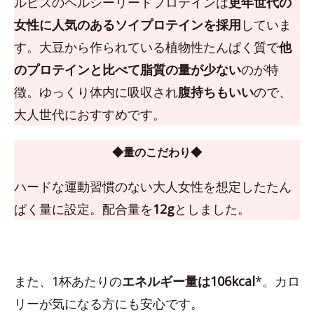
ルビスのヘルシーリードプロテインは
更年世代の
女性に人気のあるソイプロテインを採用
していま
す。大豆から作られている植物性たんぱく質で
他
のプロテインと比べて脂質の量が少ない
のが特
徴。ゆっくり体内に吸収され
腹持ちもいい
ので、
大人世代におすすめです。
◆量のこだわり◆
ハードな運動習慣のない大人女性を想定したたん
ぱく量に設定。配合量を
12g
としました。
また、1杯あたりの
エネルギー量は106kcal
*。カロ
リーが気になる方にも安心です。