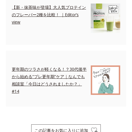
【新・抹茶味が登場】大人気プロテイン
のフレーバー2種を比較！ ｜Editor’s
view
更年期のツラさが軽くなる！？30代後半
から始める“プレ更年期”ケア｜なんでも
相談室「今日はどうされましたか？」
#14
この記事をお気に入りに追加