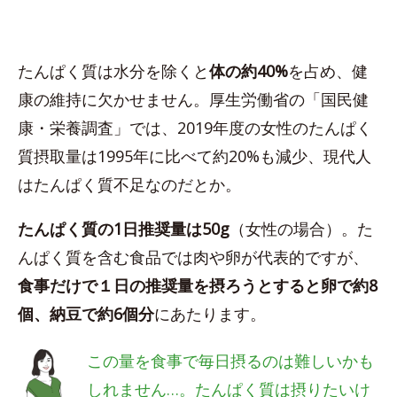
たんぱく質は水分を除くと
体の約40%
を占め、健
康の維持に欠かせません。厚生労働省の「国民健
康・栄養調査」では、2019年度の女性のたんぱく
質摂取量は1995年に比べて約20%も減少、現代人
はたんぱく質不足なのだとか。
たんぱく質の1日推奨量は50g
（女性の場合）。た
んぱく質を含む食品では肉や卵が代表的ですが、
食事だけで１日の推奨量を摂ろうとすると卵で約8
個、納豆で約6個分
にあたります。
この量を食事で毎日摂るのは難しいかも
しれません…。たんぱく質は摂りたいけ