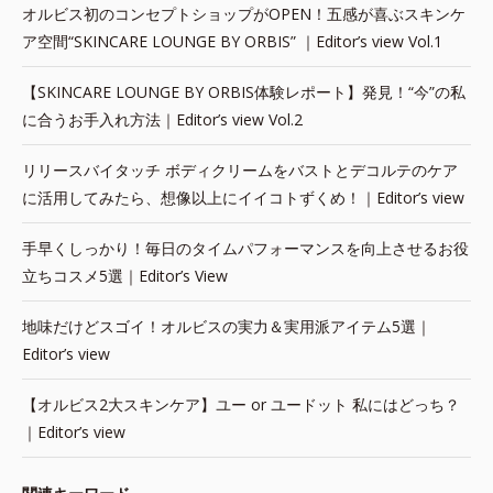
オルビス初のコンセプトショップがOPEN！五感が喜ぶスキンケ
ア空間“SKINCARE LOUNGE BY ORBIS” ｜Editor’s view Vol.1
【SKINCARE LOUNGE BY ORBIS体験レポート】発見！“今”の私
に合うお手入れ方法｜Editor’s view Vol.2
リリースバイタッチ ボディクリームをバストとデコルテのケア
に活用してみたら、想像以上にイイコトずくめ！｜Editor’s view
手早くしっかり！毎日のタイムパフォーマンスを向上させるお役
立ちコスメ5選｜Editor’s View
地味だけどスゴイ！オルビスの実力＆実用派アイテム5選｜
Editor’s view
【オルビス2大スキンケア】ユー or ユードット 私にはどっち？
｜Editor’s view