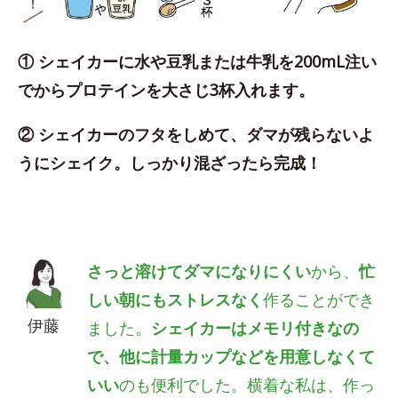
① シェイカーに水や豆乳または牛乳を200mL注い
でからプロテインを大さじ3杯入れます。
② シェイカーのフタをしめて、ダマが残らないよ
うにシェイク。しっかり混ざったら完成！
さっと溶けてダマになりにくい
から、
忙
しい朝にもストレスなく
作ることができ
伊藤
ました。
シェイカーはメモリ付きなの
で、他に計量カップなどを用意しなくて
いい
のも便利でした。横着な私は、作っ