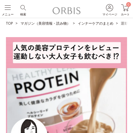
0
メニュー
検索
マイページ
カート
TOP
マガジン（美容情報・読み物）
インナーケアのまとめ
運動しな