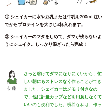
① シェイカーに水や豆乳または牛乳を200mL注い
でからプロテインを大さじ3杯入れます。
② シェイカーのフタをしめて、ダマが残らないよ
うにシェイク。しっかり混ざったら完成！
さっと溶けてダマになりにくい
から、
忙
しい朝にもストレスなく
作ることができ
伊藤
ました。
シェイカーはメモリ付きなの
で、他に計量カップなどを用意しなくて
いい
のも便利でした。横着な私は、作っ