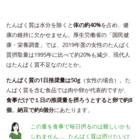
たんぱく質は水分を除くと
体の約40%
を占め、健
康の維持に欠かせません。厚生労働省の「国民健
康・栄養調査」では、2019年度の女性のたんぱく
質摂取量は1995年に比べて約20%も減少、現代人
はたんぱく質不足なのだとか。
たんぱく質の1日推奨量は50g
（女性の場合）。た
んぱく質を含む食品では肉や卵が代表的ですが、
食事だけで１日の推奨量を摂ろうとすると卵で約8
個、納豆で約6個分
にあたります。
この量を食事で毎日摂るのは難しいかも
しれません…。たんぱく質は摂りたいけ