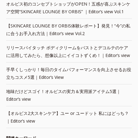
オルビス初のコンセプトショップがOPEN！五感が喜ぶスキンケ
ア空間“SKINCARE LOUNGE BY ORBIS” ｜Editor’s view Vol.1
【SKINCARE LOUNGE BY ORBIS体験レポート】発見！“今”の私
に合うお手入れ方法｜Editor’s view Vol.2
リリースバイタッチ ボディクリームをバストとデコルテのケア
に活用してみたら、想像以上にイイコトずくめ！｜Editor’s view
手早くしっかり！毎日のタイムパフォーマンスを向上させるお役
立ちコスメ5選｜Editor’s View
地味だけどスゴイ！オルビスの実力＆実用派アイテム5選｜
Editor’s view
【オルビス2大スキンケア】ユー or ユードット 私にはどっち？
｜Editor’s view