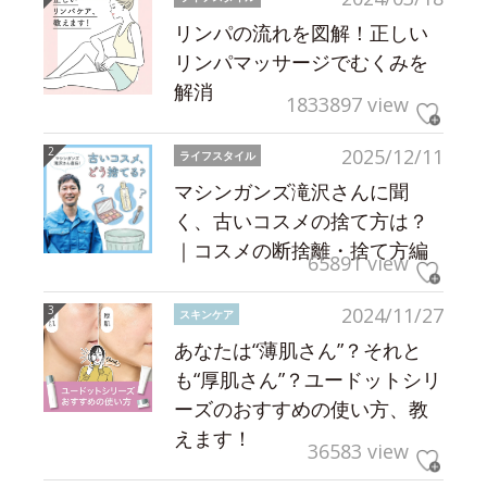
リンパの流れを図解！正しい
リンパマッサージでむくみを
解消
1833897 view
2025/12/11
ライフスタイル
マシンガンズ滝沢さんに聞
く、古いコスメの捨て方は？
｜コスメの断捨離・捨て方編
65891 view
2024/11/27
スキンケア
あなたは“薄肌さん”？それと
も“厚肌さん”？ユードットシリ
ーズのおすすめの使い方、教
えます！
36583 view