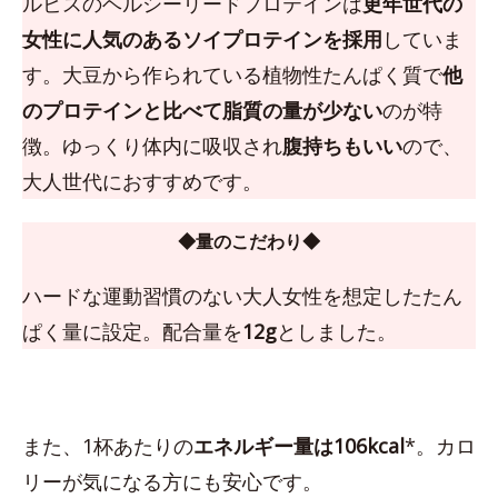
ルビスのヘルシーリードプロテインは
更年世代の
女性に人気のあるソイプロテインを採用
していま
す。大豆から作られている植物性たんぱく質で
他
のプロテインと比べて脂質の量が少ない
のが特
徴。ゆっくり体内に吸収され
腹持ちもいい
ので、
大人世代におすすめです。
◆量のこだわり◆
ハードな運動習慣のない大人女性を想定したたん
ぱく量に設定。配合量を
12g
としました。
また、1杯あたりの
エネルギー量は106kcal
*。カロ
リーが気になる方にも安心です。