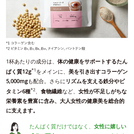
1杯あたりの成分は、
体の健康をサポートするたん
*1
ぱく質12g
をメインに、
美を引き出すコラーゲン
5,000mg
も配合。さらに
リズムを支える鉄分やビ
*2
タミン6種
、
食物繊維
など、
女性が不足しがちな
栄養素を豊富に含み、大人女性の健康美を総合的
に支えます。
たんぱく質だけではなく、
女性に嬉しい