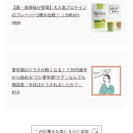
【新・抹茶味が登場】大人気プロテイン
のフレーバー2種を比較！ ｜Editor’s
view
更年期のツラさが軽くなる！？30代後半
から始める“プレ更年期”ケア｜なんでも
相談室「今日はどうされましたか？」
#14
この記事をお気に入りに追加