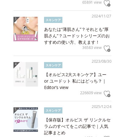
65891 view
2024/11/27
スキンケア
あなたは“薄肌さん”？それとも“厚
肌さん”？ユードットシリーズのお
すすめの使い方、教えます！
36583 view
2023/08/30
スキンケア
【オルビス2大スキンケア】ユー
or ユードット 私にはどっち？｜
Editor’s view
226609 view
2025/12/24
スキンケア
【保存版】オルビス ザ リンクルセ
ラムのすべてをこの記事で｜人気
記事まとめ