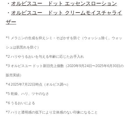
・
オルビスユー ドット エッセンスローション
・
オルビスユー ドット クリームモイスチャライ
ザー
*1 メラニンの生成を抑えシミ・そばかすを防ぐ（ウォッシュ除く。ウォッ
シュは肌荒れを防ぐ）
*2 ハリやうるおいを与える年齢に応じたお手入れ
*3 オルビスユー ドット新旧売上個数（2020年9月24日〜2025年6月30日の
販売実績）
*4 2025年7月22日時点（オルビス調べ）
*5 乾燥、ハリ、ツヤのなさ
*6 うるおいによる
*7 ハリと透明感の低下により立体感のない印象になること