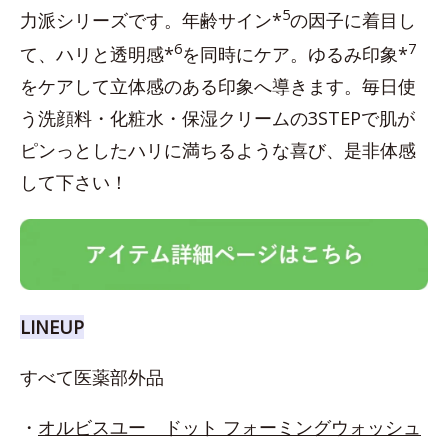
5
力派シリーズです。年齢サイン*
の因子に着目し
6
7
て、ハリと透明感*
を同時にケア。ゆるみ印象*
をケアして立体感のある印象へ導きます。毎日使
う洗顔料・化粧水・保湿クリームの3STEPで肌が
ピンっとしたハリに満ちるような喜び、是非体感
して下さい！
LINEUP
すべて医薬部外品
・
オルビスユー ドット フォーミングウォッシュ