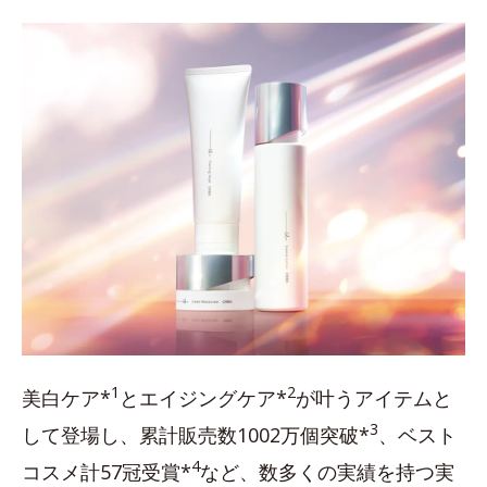
1
2
美白ケア*
とエイジングケア*
が叶うアイテムと
3
して登場し、累計販売数1002万個突破*
、ベスト
4
コスメ計57冠受賞*
など、数多くの実績を持つ実