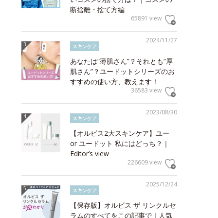
断捨離・捨て方編
65891 view
2024/11/27
スキンケア
あなたは“薄肌さん”？それとも“厚
肌さん”？ユードットシリーズのお
すすめの使い方、教えます！
36583 view
2023/08/30
スキンケア
【オルビス2大スキンケア】ユー
or ユードット 私にはどっち？｜
Editor’s view
226609 view
2025/12/24
スキンケア
【保存版】オルビス ザ リンクルセ
ラムのすべてをこの記事で｜人気