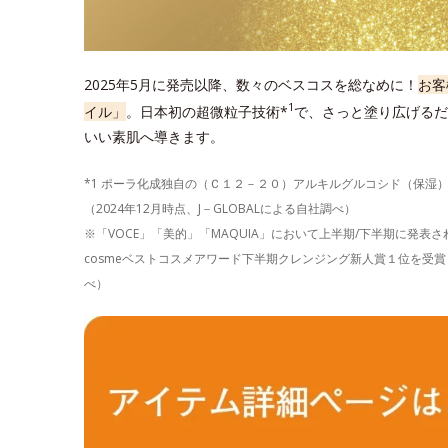
2025年5月に発売以降、数々のベスコスを総なめに！
お客
1
イル」
。日本初の超微粒子技術*
で、さっと塗り広げるだ
いい素肌へ導きます。
*1 ポーラ化成独自の（Ｃ１２－２０）アルキルグルコシド（保湿
（2024年12月時点、J－GLOBALによる自社調べ）
※「VOCE」「美的」「MAQUIA」において上半期/下半期に発
cosmeベストコスメアワード下半期クレンジング新人賞１位を受賞し
べ）