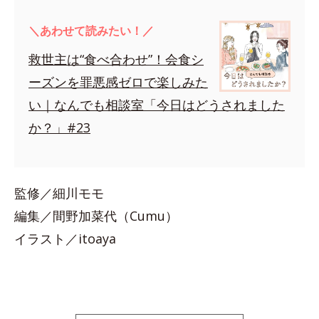
＼あわせて読みたい！／
救世主は“食べ合わせ”！会食シ
ーズンを罪悪感ゼロで楽しみた
い｜なんでも相談室「今日はどうされました
か？」#23
監修／細川モモ
編集／間野加菜代（Cumu）
イラスト／itoaya