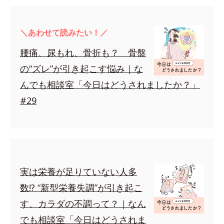
＼あわせて読みたい！／
腰痛、尿もれ、骨折も？ 骨盤
の“ズレ”が引き起こす悩み｜な
んでも相談室「今日はどうされましたか？」
#29
実は栄養が足りていない人多
数!? “新型栄養失調”が引き起こ
す、カラダの不調って？｜なん
でも相談室「今日はどうされま