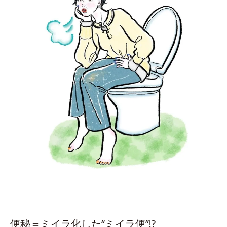
便秘＝ミイラ化した“ミイラ便”!?