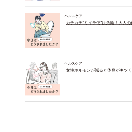
ヘルスケア
カチカチ“ミイラ便”は危険！大人
ヘルスケア
女性ホルモンが減ると体臭がキツく