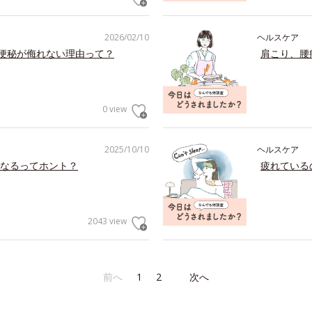
2026/02/10
ヘルスケア
の便秘が侮れない理由って？
肩こり、腰
0 view
2025/10/10
ヘルスケア
なるってホント？
疲れている
2043 view
前へ
1
2
次へ