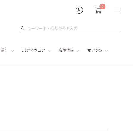
0
検
索
食品）
ボディウェア
店舗情報
マガジン