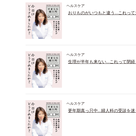
ヘルスケア
おりものがいつもと違う…これって
ヘルスケア
生理が半年も来ない…これって閉経
ヘルスケア
更年期真っ只中…婦人科の受診を迷