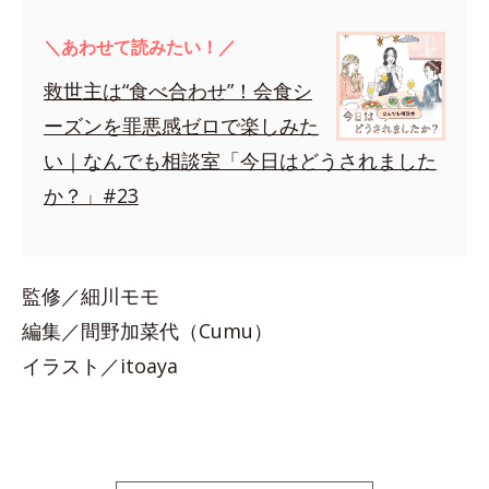
＼あわせて読みたい！／
救世主は“食べ合わせ”！会食シ
ーズンを罪悪感ゼロで楽しみた
い｜なんでも相談室「今日はどうされました
か？」#23
監修／細川モモ
編集／間野加菜代（Cumu）
イラスト／itoaya