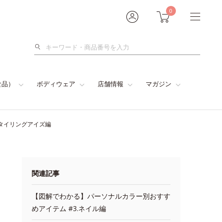
0
検
索
食品）
ボディウェア
店舗情報
マガジン
タイリングアイズ編
関連記事
【図解でわかる】パーソナルカラー別おすす
めアイテム #3.ネイル編