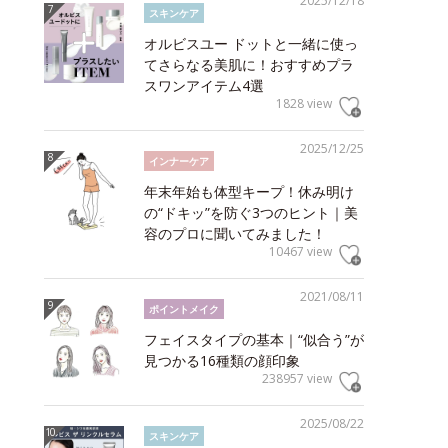
2025/12/18
スキンケア
オルビスユー ドットと一緒に使っ
てさらなる美肌に！おすすめプラ
スワンアイテム4選
1828 view
2025/12/25
インナーケア
年末年始も体型キープ！休み明け
の“ドキッ”を防ぐ3つのヒント｜美
容のプロに聞いてみました！
10467 view
2021/08/11
ポイントメイク
フェイスタイプの基本｜“似合う”が
見つかる16種類の顔印象
238957 view
2025/08/22
スキンケア