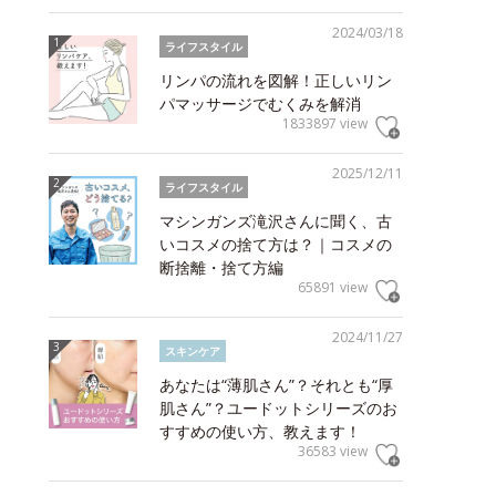
2024/03/18
ライフスタイル
リンパの流れを図解！正しいリン
パマッサージでむくみを解消
1833897 view
2025/12/11
ライフスタイル
マシンガンズ滝沢さんに聞く、古
いコスメの捨て方は？｜コスメの
断捨離・捨て方編
65891 view
2024/11/27
スキンケア
あなたは“薄肌さん”？それとも“厚
肌さん”？ユードットシリーズのお
すすめの使い方、教えます！
36583 view